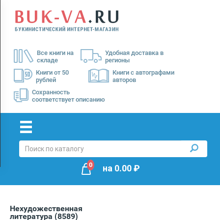
Menu
×
О
Все книги на
Удобная доставка в
нас
складе
регионы
Доставка
Книги от 50
Книги с автографами
рублей
авторов
Оплата
Сохранность
соответствует описанию
0
на
0.00
₽
Нехудожественная
литература
(8589)