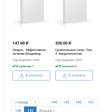
147.00 ₽
206.00 ₽
Невроз. Эффективное
Целительные силы. Том
лечение Владимир
3. Биоритмология.
Кузнецов
Уринотерапия.
Год издания: 2005
Год издания: 2007
Траволечение Геннадий
Малахов
В наличии 1
В наличии 5
В корзину
В корзину
« Назад
1
…
144
145
146
147
148
149
Вперед »