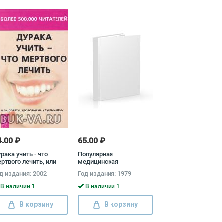
4.00 ₽
65.00 ₽
рака учить - что
Популярная
ртвого лечить, или
медицинская
веты здоровья на
энциклопедия
д издания: 2002
Год издания: 1979
ждый день Е.
митова, Е. Селезнева,
В наличии 1
В наличии 1
 Томутова, Вероника
ай, М. Паламарчук, Т.
В корзину
В корзину
рина