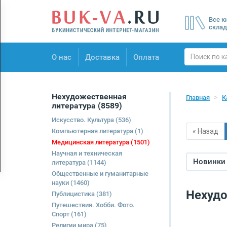
Menu
Все к
×
склад
О нас
О нас
Доставка
Оплата
Доставка
Оплата
Нехудожественная
Главная
К
литература
(8589)
Искусство. Культура
(536)
Компьютерная литература
(1)
« Назад
Медицинская литература
(1501)
Научная и техническая
Новинки 
литература
(1144)
Общественные и гуманитарные
науки
(1460)
Нехудо
Публицистика
(381)
Путешествия. Хобби. Фото.
Спорт
(161)
Религии мира
(75)