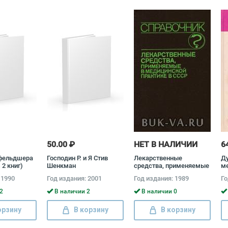
50.00 ₽
НЕТ В НАЛИЧИИ
6
 фельдшера
Господин Р. и Я Стив
Лекарственные
Ду
 2 книг)
Шенкман
средства, применяемые
ме
в медицинской практике
Со
 1990
Год издания: 2001
Год издания: 1989
Го
в СССР
ка
Ха
2
В наличии 2
В наличии 0
Л.
Юг
орзину
В корзину
В корзину
Га