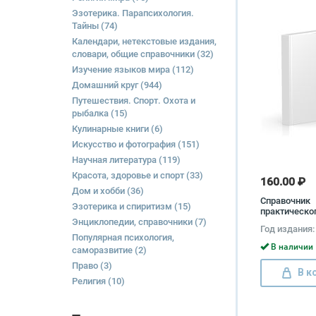
Эзотерика. Парапсихология.
Тайны
(74)
Календари, нетекстовые издания,
словари, общие справочники
(32)
Изучение языков мира
(112)
Домашний круг
(944)
Путешествия. Спорт. Охота и
рыбалка
(15)
Кулинарные книги
(6)
Искусство и фотография
(151)
Научная литература
(119)
Красота, здоровье и спорт
(33)
160.00 ₽
Дом и хобби
(36)
Справочник
Эзотерика и спиритизм
(15)
практическо
Энциклопедии, справочники
(7)
(комплект из
Год издания:
Юрий Вельти
Популярная психология,
Комаров, Се
В наличии 
саморазвитие
(2)
Навашин
Право
(3)
В к
Религия
(10)