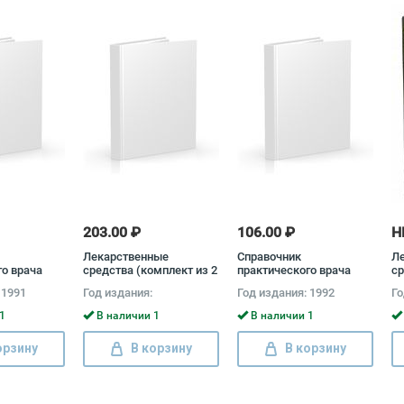
203.00 ₽
106.00 ₽
Н
Лекарственные
Справочник
Л
го врача
средства (комплект из 2
практического врача
ср
 2 книг)
книг) Михаил
(комплект из 2 книг)
кн
 1991
Год издания:
Год издания: 1992
Го
щев, Федор
Машковский
Юрий Вельтищев, Федор
М
ргей
Комаров, Сергей
1
В наличии 1
В наличии 1
Навашин
орзину
В корзину
В корзину