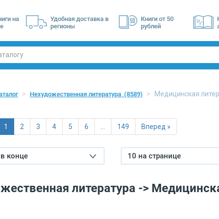
ниги на
Удобная доставка в
Книги от 50
е
регионы
рублей
Медицинская лите
аталог
Нехудожественная литература
(8589)
1
2
3
4
5
6
…
149
Вперед »
в конце
10 на странице
жественная литература -> Медицинск