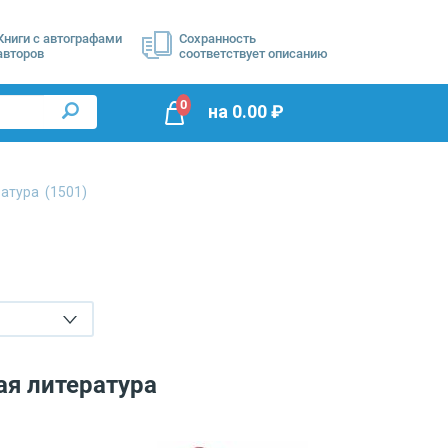
Книги с автографами
Сохранность
авторов
соответствует описанию
0
на
0.00
₽
ратура
(1501)
ая литература