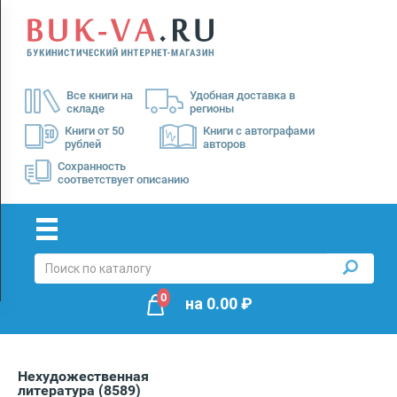
Menu
×
О
Все книги на
Удобная доставка в
нас
складе
регионы
Доставка
Книги от 50
Книги с автографами
рублей
авторов
Оплата
Сохранность
соответствует описанию
0
на
0.00
₽
Нехудожественная
литература
(8589)