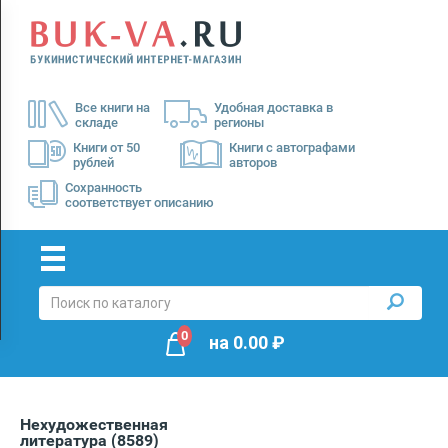
Menu
×
О
Все книги на
Удобная доставка в
нас
складе
регионы
Доставка
Книги от 50
Книги с автографами
рублей
авторов
Оплата
Сохранность
соответствует описанию
0
на
0.00
₽
Нехудожественная
литература
(8589)