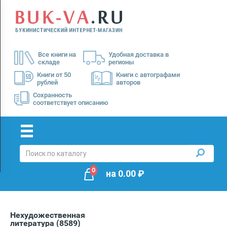
Menu
×
О
Все книги на
Удобная доставка в
нас
складе
регионы
Доставка
Книги от 50
Книги с автографами
рублей
авторов
Оплата
Сохранность
соответствует описанию
0
на
0.00
₽
Нехудожественная
литература
(8589)