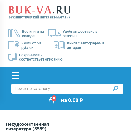
Menu
×
О
Все книги на
Удобная доставка в
нас
складе
регионы
Доставка
Книги от 50
Книги с автографами
рублей
авторов
Оплата
Сохранность
соответствует описанию
0
на
0.00
₽
Нехудожественная
литература
(8589)