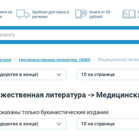
ниги на
Удобная доставка в
Книги от 50
е
регионы
рублей
Медицинская лите
аталог
Нехудожественная литература
(8589)
(дорогие в конце)
10 на странице
жественная литература -> Медицинск
показаны только букинистические издания
(дорогие в конце)
10 на странице