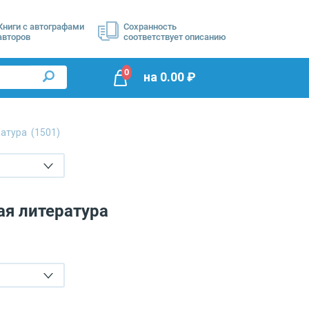
Книги с автографами
Сохранность
авторов
соответствует описанию
0
на
0.00
₽
ратура
(1501)
ая литература