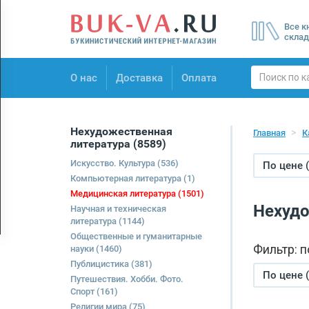
Menu
Все к
×
склад
О нас
О нас
Доставка
Оплата
Доставка
Оплата
Нехудожественная
Главная
К
литература
(8589)
Искусство. Культура
(536)
По цене 
Компьютерная литература
(1)
Медицинская литература
(1501)
Нехудо
Научная и техническая
литература
(1144)
Общественные и гуманитарные
Фильтр: 
науки
(1460)
Публицистика
(381)
По цене 
Путешествия. Хобби. Фото.
Спорт
(161)
Религии мира
(75)