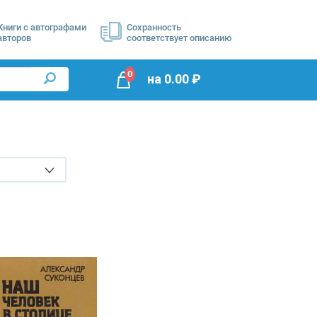
Книги с автографами
Сохранность
авторов
соответствует описанию
0
на
0.00
₽