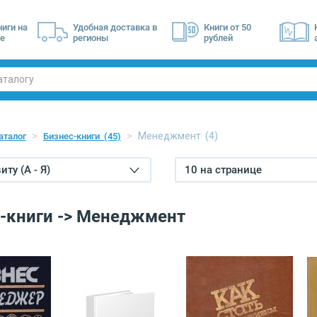
ниги на
Удобная доставка в
Книги от 50
е
регионы
рублей
Менеджмент
(4)
аталог
Бизнес-книги
(45)
ту (А - Я)
10 на странице
-книги -> Менеджмент