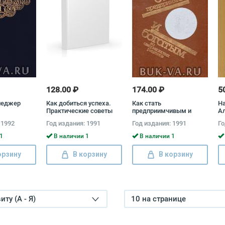
128.00 ₽
174.00 ₽
5
неджер
Как добиться успеха.
Как стать
На
Практические советы
предприимчивым и
Ал
деловым людям
богатым: Из
 1992
Год издания: 1991
Год издания: 1991
Го
американских рецептов
1
В наличии 1
В наличии 1
орзину
В корзину
В корзину
ту (А - Я)
10 на странице