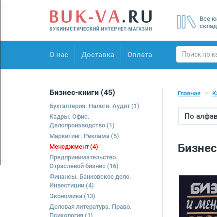
Menu
Все к
×
склад
О нас
О нас
Доставка
Оплата
Доставка
Оплата
Бизнес-книги
(45)
Главная
К
Бухгалтерия. Налоги. Аудит
(1)
По алфави
Кадры. Офис.
Делопроизводство
(1)
Маркетинг. Реклама
(5)
Бизнес
Менеджмент
(4)
Предпринимательство.
Отраслевой бизнес
(16)
Финансы. Банковское дело.
Инвестиции
(4)
Экономика
(13)
Деловая литература. Право.
Психология
(1)