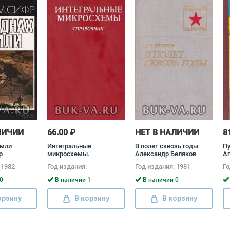
ЛИЧИИ
66.00 ₽
НЕТ В НАЛИЧИИ
8
емли
Интегральные
В полет сквозь годы
Пу
р
микросхемы.
Александр Беляков
А
Справочник Леонид
 1982
Год издания:
Год издания: 1981
Го
Лунин, Юрий Смирнов
0
В наличии 1
В наличии 0
орзину
В корзину
В корзину