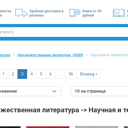
ниги на
Удобная доставка в
Книги от 50
е
регионы
рублей
Научная и техниче
аталог
Нехудожественная литература
(8589)
1
2
3
4
5
6
…
36
Вперед »
 новинки
10 на странице
жественная литература -> Научная и т