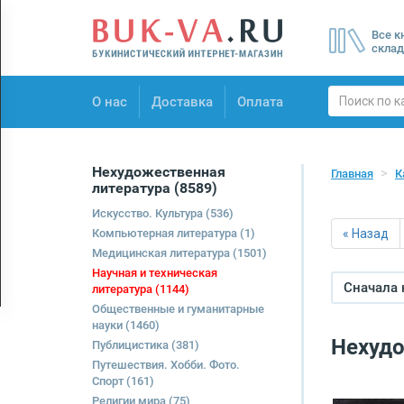
Menu
Все к
×
склад
О нас
О нас
Доставка
Оплата
Доставка
Оплата
Нехудожественная
Главная
К
литература
(8589)
Искусство. Культура
(536)
Компьютерная литература
(1)
« Назад
Медицинская литература
(1501)
Научная и техническая
Сначала
литература
(1144)
Общественные и гуманитарные
науки
(1460)
Нехудо
Публицистика
(381)
Путешествия. Хобби. Фото.
Спорт
(161)
Религии мира
(75)