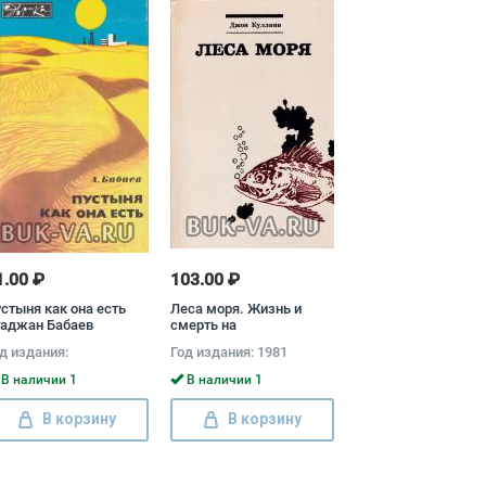
1.00 ₽
103.00 ₽
стыня как она есть
Леса моря. Жизнь и
гаджан Бабаев
смерть на
континентальном
д издания:
Год издания: 1981
шельфе Джон Л.
Куллини
В наличии 1
В наличии 1
В корзину
В корзину