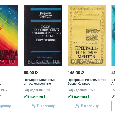
50.00 ₽
148.00 ₽
4
Полупроводниковые
Превращение элементов
В 
ют
оптоэлектронные
Борис Казаков
А
приборы. Справочник
 1977
Год издания: 1989
Год издания: 1977
Го
Владимир Иванов,
Алексей Аксенов,
1
В наличии 1
В наличии 1
Анатолий Юшин
орзину
В корзину
В корзину