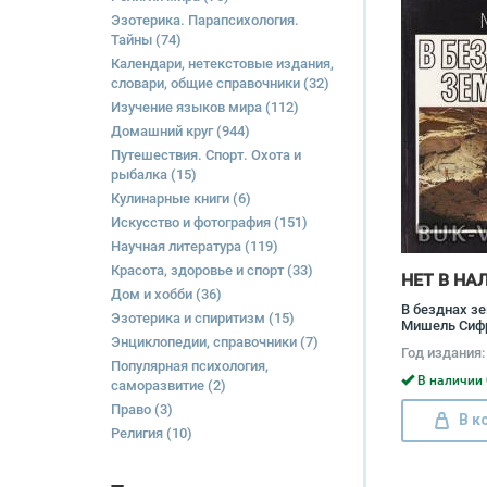
Эзотерика. Парапсихология.
Тайны
(74)
Календари, нетекстовые издания,
словари, общие справочники
(32)
Изучение языков мира
(112)
Домашний круг
(944)
Путешествия. Спорт. Охота и
рыбалка
(15)
Кулинарные книги
(6)
Искусство и фотография
(151)
Научная литература
(119)
Красота, здоровье и спорт
(33)
НЕТ В НА
Дом и хобби
(36)
В безднах з
Эзотерика и спиритизм
(15)
Мишель Сиф
Энциклопедии, справочники
(7)
Год издания:
Популярная психология,
В наличии 
саморазвитие
(2)
Право
(3)
В к
Религия
(10)