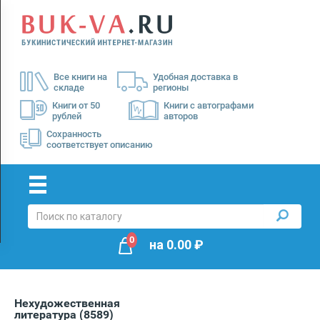
Menu
×
О
Все книги на
Удобная доставка в
нас
складе
регионы
Доставка
Книги от 50
Книги с автографами
рублей
авторов
Оплата
Сохранность
соответствует описанию
0
на
0.00
₽
Нехудожественная
литература
(8589)