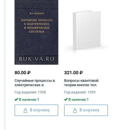
80.00 ₽
321.00 ₽
Случайные процессы в
Вопросы квантовой
электрических и
теории многих тел.
механических системах
Сборник статей
Год издания: 1958
Год издания: 1959
Всеволод Лебедев
В наличии 1
В наличии 1
В корзину
В корзину