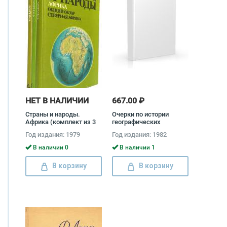
НЕТ В НАЛИЧИИ
667.00 ₽
Страны и народы.
Очерки по истории
Африка (комплект из 3
географических
книг)
открытий (комплект из 5
Год издания: 1979
Год издания: 1982
книг) Иосиф Магидович,
Вадим Магидович
В наличии 0
В наличии 1
В корзину
В корзину