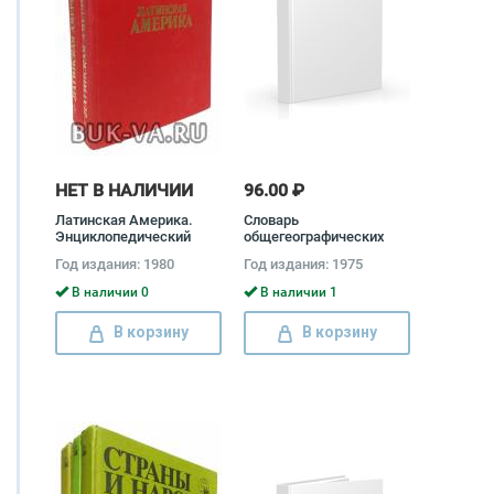
НЕТ В НАЛИЧИИ
96.00 ₽
Латинская Америка.
Словарь
Энциклопедический
общегеографических
справочник (комплект
терминов (комплект из 2
Год издания: 1980
Год издания: 1975
из 2 книг)
книг)
В наличии 0
В наличии 1
В корзину
В корзину