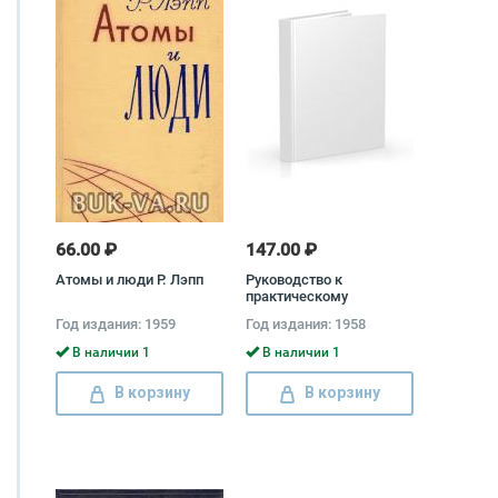
66.00 ₽
147.00 ₽
Атомы и люди Р. Лэпп
Руководство к
практическому
применению
Год издания: 1959
Год издания: 1958
преобразования
Лапласа Густав Деч
В наличии 1
В наличии 1
В корзину
В корзину