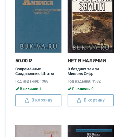
50.00 ₽
НЕТ В НАЛИЧИИ
Современные
В безднах земли
Соединенные Штаты
Мишель Сифр
Америки.
Год издания: 1988
Год издания: 1982
Энциклопедический
справочник
В наличии 1
В наличии 0
В корзину
В корзину