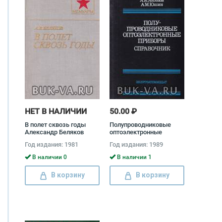
НЕТ В НАЛИЧИИ
50.00 ₽
В полет сквозь годы
Полупроводниковые
Александр Беляков
оптоэлектронные
приборы. Справочник
Год издания: 1981
Год издания: 1989
Владимир Иванов,
Алексей Аксенов,
В наличии 0
В наличии 1
Анатолий Юшин
В корзину
В корзину