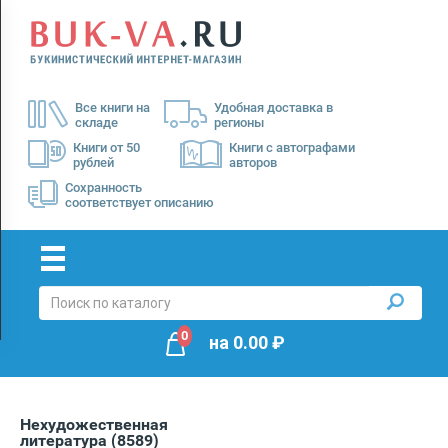
Menu
×
О
Все книги на
Удобная доставка в
нас
складе
регионы
Доставка
Книги от 50
Книги с автографами
рублей
авторов
Оплата
Сохранность
соответствует описанию
0
на
0.00
₽
Нехудожественная
литература
(8589)