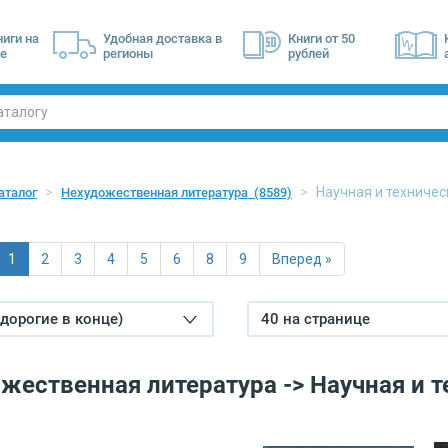
ниги на
Удобная доставка в
Книги от 50
е
регионы
рублей
Научная и техниче
аталог
Нехудожественная литература
(8589)
1
2
3
4
5
6
8
9
Вперед »
(дорогие в конце)
40 на странице
жественная литература -> Научная и т