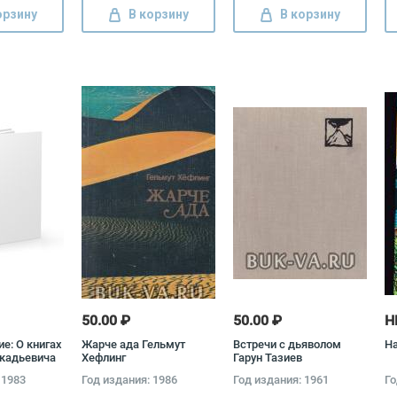
орзину
В корзину
В корзину
50.00 ₽
50.00 ₽
Н
е: О книгах
Жарче ада Гельмут
Встречи с дьяволом
На
кадьевича
Хефлинг
Гарун Тазиев
и
 1983
Год издания: 1986
Год издания: 1961
Го
Евгеньевича