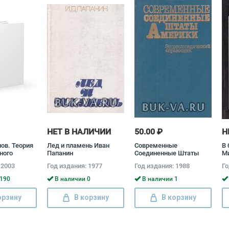
НЕТ В НАЛИЧИИ
50.00 ₽
Н
ов. Теория
Лед и пламень Иван
Современные
В 
ного
Папанин
Соединенные Штаты
М
оман
Америки.
 2003
Год издания: 1977
Год издания: 1988
Го
Энциклопедический
справочник
190
В наличии 0
В наличии 1
орзину
В корзину
В корзину