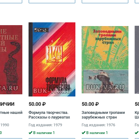
ЛИЧИИ
50.00 ₽
50.00 ₽
5
отные нашей
Формула творчества.
Заповедными тропами
К
Рассказы о лауреатах
зарубежных стран
Ш
премии Ленинского
Николай Дроздов, Б.
 1990
Год издания: 1979
Год издания: 1976
Го
комсомола в области
Борисов
науки и техники 1977
0
В наличии 1
В наличии 1