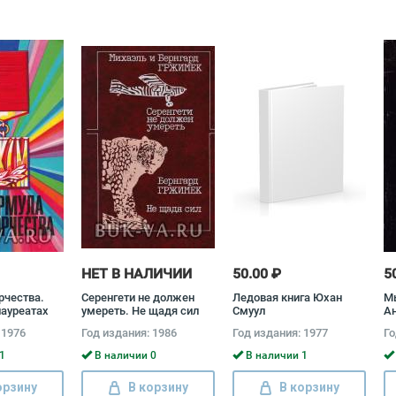
НЕТ В НАЛИЧИИ
50.00 ₽
5
рчества.
Серенгети не должен
Ледовая книга Юхан
М
лауреатах
умереть. Не щадя сил
Смуул
Ан
нского
Бернхард Гржимек,
В
 1976
Год издания: 1986
Год издания: 1977
Го
 области
Михаэль Гржимек
ики
1
В наличии 0
В наличии 1
орзину
В корзину
В корзину