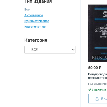
Тип издания
Все
Антикварное
Букинистическое
Книгопечатное
Категория
50.00 ₽
Полупровод
оптоэлектро
приборы. Сп
Год издания:
Владимир Ив
Алексей Акс
В наличии 
Анатолий Ю
В к