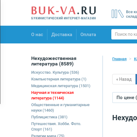
Menu
Все к
×
склад
О нас
О нас
Доставка
Оплата
Доставка
Оплата
Нехудожественная
Главная
К
литература
(8589)
Искусство. Культура
(536)
Компьютерная литература
(1)
« Назад
Медицинская литература
(1501)
Научная и техническая
По цене 
литература
(1144)
Общественные и гуманитарные
науки
(1460)
Нехудо
Публицистика
(381)
Путешествия. Хобби. Фото.
Спорт
(161)
Религии мира
(75)