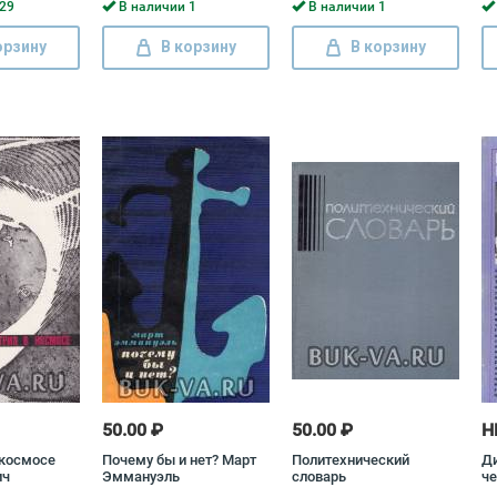
в Разгон
29
В наличии 1
В наличии 1
орзину
В корзину
В корзину
50.00 ₽
50.00 ₽
Н
 космосе
Почему бы и нет? Март
Политехнический
Ди
ич
Эммануэль
словарь
че
Г