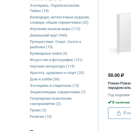
Эзотерика. Парапсихология.
Тайны
(74)
Календари, нетекстовые издания,
словари, общие справочники
(32)
Изучение языков мира
(112)
Домашний круг
(944)
Путешествия. Спорт. Охота и
рыбалка
(15)
Кулинарные книги
(6)
Искусство и фотография
(151)
Научная литература
(119)
Красота, здоровье и спорт
(33)
50.00 ₽
Дом и хобби
(36)
Роман Роман
Эзотерика и спиритизм
(15)
парадоксаль
Энциклопедии, справочники
(7)
движения Р
Год издания:
Романов
Популярная психология,
В наличии 
саморазвитие
(2)
Право
(3)
В к
Религия
(10)