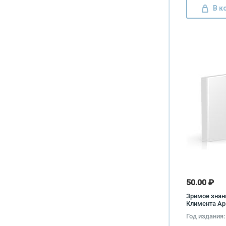
В к
50.00 ₽
Зримое знани
Климента Ар
Тимирязева 
Год издания:
Александра 