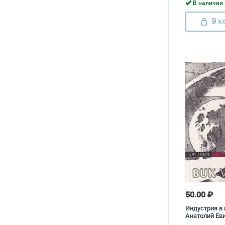
Ферсмана Ле
В наличии 
В к
50.00 ₽
Индустрия в
Анатолий Ев