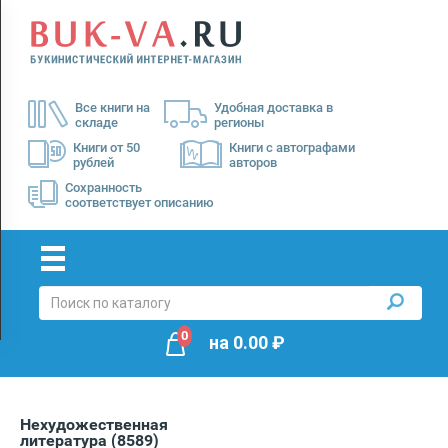
Menu
×
О
Все книги на
Удобная доставка в
нас
складе
регионы
Доставка
Книги от 50
Книги с автографами
рублей
авторов
Оплата
Сохранность
соответствует описанию
0
на
0.00
₽
Нехудожественная
литература
(8589)