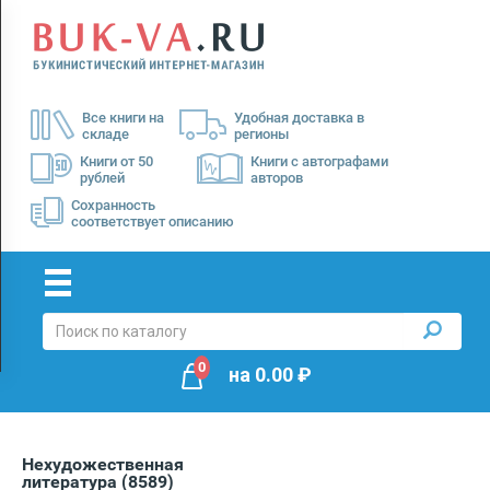
Menu
×
О
Все книги на
Удобная доставка в
нас
складе
регионы
Доставка
Книги от 50
Книги с автографами
рублей
авторов
Оплата
Сохранность
соответствует описанию
0
на
0.00
₽
Нехудожественная
литература
(8589)