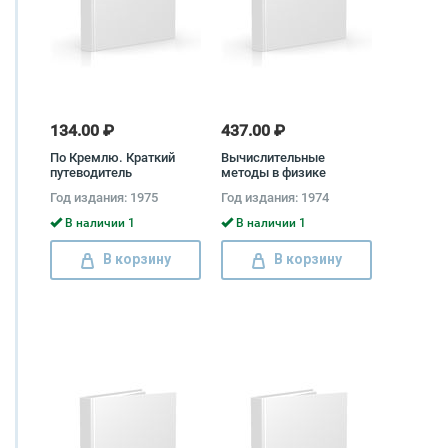
134.00 ₽
437.00 ₽
По Кремлю. Краткий
Вычислительные
путеводитель
методы в физике
атомных и
Год издания: 1975
Год издания: 1974
молекулярных
столкновений
В наличии 1
В наличии 1
В корзину
В корзину