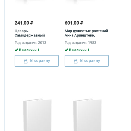
241.00 ₽
601.00 ₽
Цезарь.
Мир душистых растений
Самодержавный
Анна Аринштейн,
властитель Рима Эдуард
Надежда Радченко,
Год издания: 2013
Год издания: 1983
Геворкян
Карина Петровская,
Алла Серкова
В наличии 1
В наличии 1
В корзину
В корзину