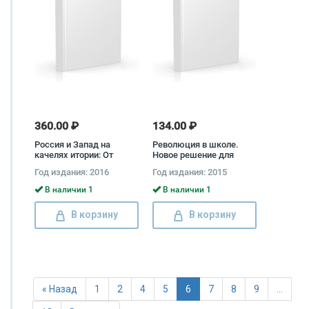
360.00 ₽
134.00 ₽
Россия и Запад на
Революция в школе.
качелях итории: От
Новое решение для
Рейхстага до
разрушенной системы
Год издания: 2016
Год издания: 2015
Берлинской стены.
образования Рон Пол
В наличии 1
В наличии 1
В корзину
В корзину
« Назад
1
2
4
5
6
7
8
9
…