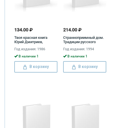
134.00 ₽
214.00 ₽
Твоя красная книга
Странноприимный дом.
Юрий Дмитриев,
Традиции русского
Наталья Пожарицкая
милосердия XVIII-XX вв.
Год издания: 1986
Год издания: 1994
Борис Нувахов
В наличии 1
В наличии 1
В корзину
В корзину