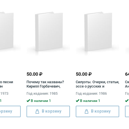
50.00 ₽
50.00 ₽
6
о песни
Почему так названы?
Силуэты. Очерки, статьи,
Ск
ин
Кирилл Горбачевич,
эссе о русских и
А
Евгений Хабло
советских писателях
 1973
Год издания: 1985
Год издания: 1986
Го
1
В наличии 1
В наличии 1
орзину
В корзину
В корзину