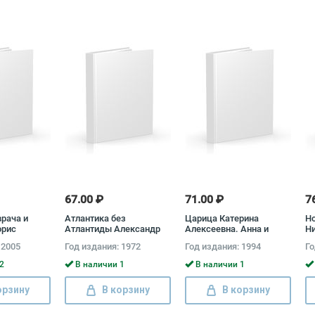
67.00 ₽
71.00 ₽
7
врача и
Атлантика без
Царица Катерина
Но
орис
Атлантиды Александр
Алексеевна. Анна и
Ни
Кондратов
Виллим Монс. 1692-1724
 2005
Год издания: 1972
Год издания: 1994
Го
Михаил Семевский
2
В наличии 1
В наличии 1
орзину
В корзину
В корзину