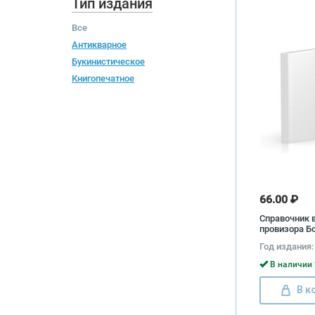
Тип издания
Все
Антикварное
Букинистическое
Книгопечатное
66.00 ₽
Справочник 
провизора Б
Сыропятов
Год издания:
В наличии 
В к