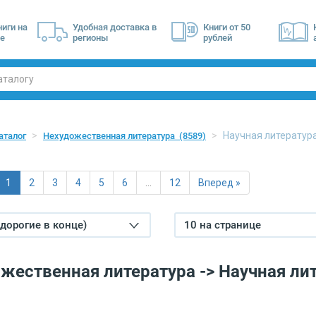
ниги на
Удобная доставка в
Книги от 50
е
регионы
рублей
Научная литерату
аталог
Нехудожественная литература
(8589)
1
2
3
4
5
6
…
12
Вперед »
(дорогие в конце)
10 на странице
жественная литература -> Научная ли