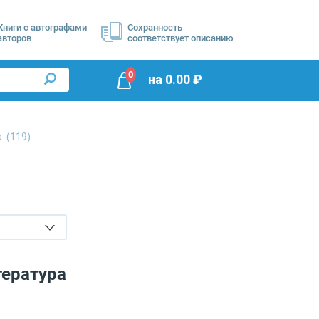
Книги с автографами
Сохранность
авторов
соответствует описанию
0
на
0.00
₽
ра
(119)
тература