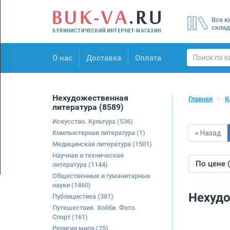
Menu
Все к
×
склад
О нас
О нас
Доставка
Оплата
Доставка
Оплата
Нехудожественная
Главная
К
литература
(8589)
Искусство. Культура
(536)
Компьютерная литература
(1)
« Назад
Медицинская литература
(1501)
Научная и техническая
По цене 
литература
(1144)
Общественные и гуманитарные
науки
(1460)
Нехудо
Публицистика
(381)
Путешествия. Хобби. Фото.
Спорт
(161)
Религии мира
(75)