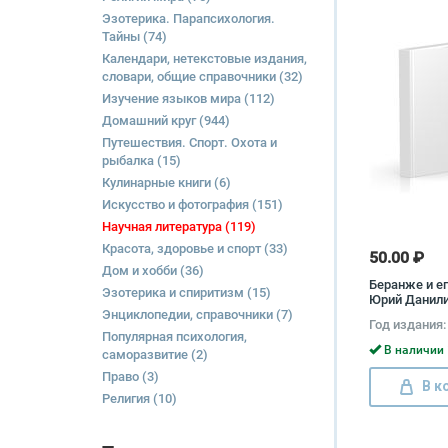
Эзотерика. Парапсихология.
Тайны
(74)
Календари, нетекстовые издания,
словари, общие справочники
(32)
Изучение языков мира
(112)
Домашний круг
(944)
Путешествия. Спорт. Охота и
рыбалка
(15)
Кулинарные книги
(6)
Искусство и фотография
(151)
Научная литература
(119)
Красота, здоровье и спорт
(33)
50.00 ₽
Дом и хобби
(36)
Беранже и ег
Эзотерика и спиритизм
(15)
Юрий Данил
Энциклопедии, справочники
(7)
Год издания:
Популярная психология,
В наличии 
саморазвитие
(2)
Право
(3)
В к
Религия
(10)