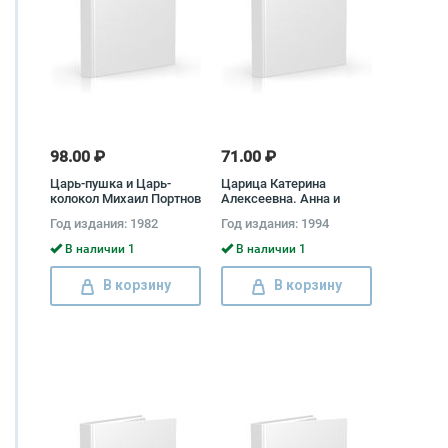
98.00 ₽
71.00 ₽
Царь-пушка и Царь-
Царица Катерина
колокол Михаил Портнов
Алексеевна. Анна и
Виллим Монс. 1692-1724
Год издания: 1982
Год издания: 1994
Михаил Семевский
В наличии 1
В наличии 1
В корзину
В корзину