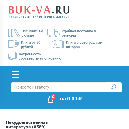
Menu
×
О
Все книги на
Удобная доставка в
нас
складе
регионы
Доставка
Книги от 50
Книги с автографами
рублей
авторов
Оплата
Сохранность
соответствует описанию
0
на
0.00
₽
Нехудожественная
литература
(8589)