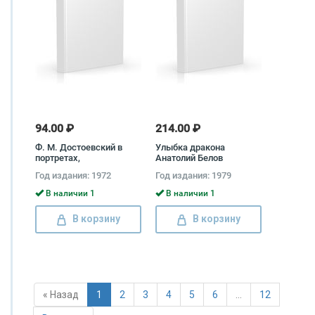
94.00 ₽
214.00 ₽
Ф. М. Достоевский в
Улыбка дракона
портретах,
Анатолий Белов
иллюстрациях,
Год издания: 1972
Год издания: 1979
документах
В наличии 1
В наличии 1
В корзину
В корзину
« Назад
1
2
3
4
5
6
…
12