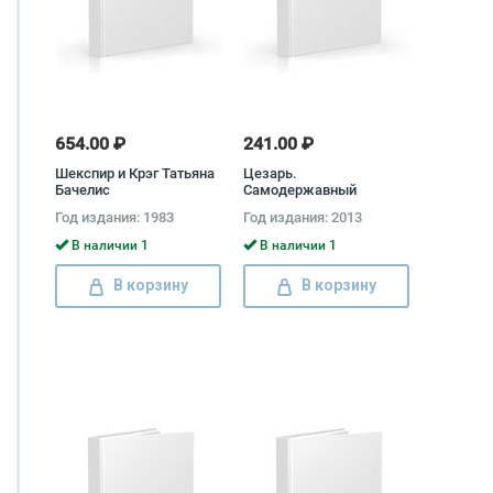
654.00 ₽
241.00 ₽
Шекспир и Крэг Татьяна
Цезарь.
Бачелис
Самодержавный
властитель Рима Эдуард
Год издания: 1983
Год издания: 2013
Геворкян
В наличии 1
В наличии 1
В корзину
В корзину