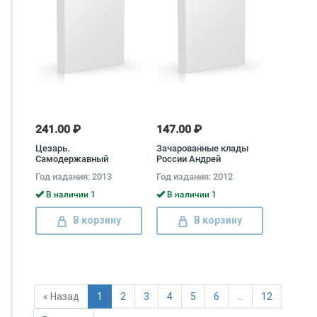
241.00 ₽
147.00 ₽
Цезарь.
Зачарованные клады
Самодержавный
России Андрей
властитель Рима Эдуард
Низовский
Год издания: 2013
Год издания: 2012
Геворкян
В наличии 1
В наличии 1
В корзину
В корзину
« Назад
1
2
3
4
5
6
…
12