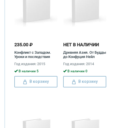
235.00 ₽
НЕТ В НАЛИЧИИ
Конфликт с Западом.
Древняя Азия. От Будды
Уроки и последствия
до Конфуция Нейл
Виталий Третьяков
Моррис, Анастасия
Год издания: 2015
Год издания: 2014
Рудакова, Роман
Светлов
В наличии 5
В наличии 0
В корзину
В корзину