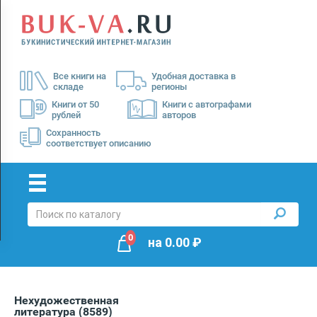
Menu
×
О
Все книги на
Удобная доставка в
нас
складе
регионы
Доставка
Книги от 50
Книги с автографами
рублей
авторов
Оплата
Сохранность
соответствует описанию
0
на
0.00
₽
Нехудожественная
литература
(8589)