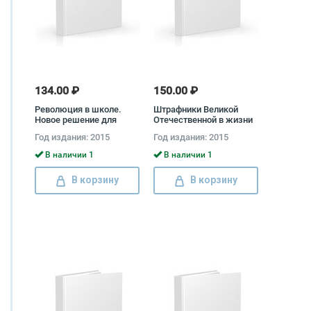
134.00 ₽
150.00 ₽
Революция в школе.
Штрафники Великой
Новое решение для
Отечественной в жизни
разрушенной системы
и на экране
Год издания: 2015
Год издания: 2015
образования Рон Пол
В наличии 1
В наличии 1
В корзину
В корзину