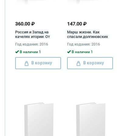
360.00 ₽
147.00 ₽
Россия и Запад на
Марш жизни. Как
качелях итории: От
спасали долгиновских
Рейхстага до
евреев Инна Герасимова
Год издания: 2016
Год издания: 2016
Берлинской стены.
В наличии 1
В наличии 1
В корзину
В корзину