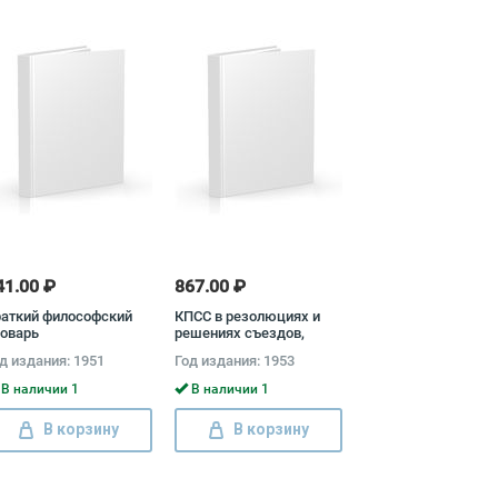
41.00 ₽
867.00 ₽
аткий философский
КПСС в резолюциях и
оварь
решениях съездов,
конференций и пленумов
д издания: 1951
Год издания: 1953
ЦК (1898 - 1953). В двух
частях
В наличии 1
В наличии 1
В корзину
В корзину