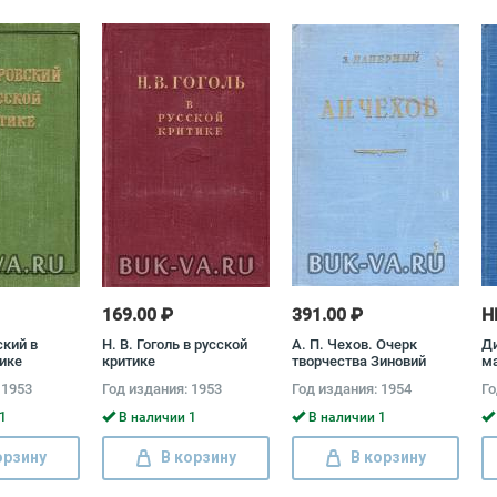
169.00 ₽
391.00 ₽
Н
ский в
Н. В. Гоголь в русской
А. П. Чехов. Очерк
Д
тике
критике
творчества Зиновий
м
Паперный
 1953
Год издания: 1953
Год издания: 1954
Го
1
В наличии 1
В наличии 1
орзину
В корзину
В корзину