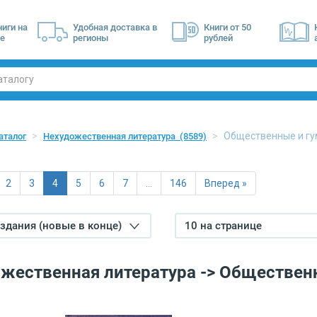
ниги на
Удобная доставка в
Книги от 50
е
регионы
рублей
Общественные и гу
аталог
Нехудожественная литература
(8589)
2
3
4
5
6
7
…
146
Вперед »
издания (новые в конце)
10 на странице
жественная литература -> Обществен