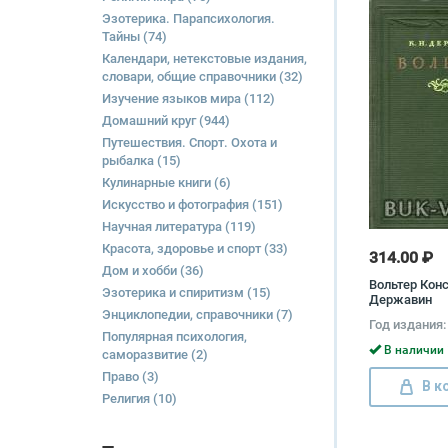
Эзотерика. Парапсихология.
Тайны
(74)
Календари, нетекстовые издания,
словари, общие справочники
(32)
Изучение языков мира
(112)
Домашний круг
(944)
Путешествия. Спорт. Охота и
рыбалка
(15)
Кулинарные книги
(6)
Искусство и фотография
(151)
Научная литература
(119)
Красота, здоровье и спорт
(33)
314.00 ₽
Дом и хобби
(36)
Вольтер Кон
Эзотерика и спиритизм
(15)
Державин
Энциклопедии, справочники
(7)
Год издания:
Популярная психология,
В наличии 
саморазвитие
(2)
Право
(3)
В к
Религия
(10)