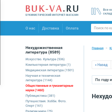
Menu
Все к
×
склад
О нас
О нас
Доставка
Оплата
Доставка
Оплата
Нехудожественная
Главная
К
литература
(8589)
Искусство. Культура
(536)
Компьютерная литература
(1)
« Назад
Медицинская литература
(1501)
Научная и техническая
По году 
литература
(1144)
Общественные и гуманитарные
науки
(1460)
Нехудо
Публицистика
(381)
Путешествия. Хобби. Фото.
Спорт
(161)
Религии мира
(75)