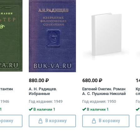
880.00 ₽
680.00 ₽
1
стантин
А. Н. Радищев.
Евгений Онегин. Роман
Кр
Избранные
А. С. Пушкина Николай
сл
философские сочинения
Бродский
 1946
Год издания: 1949
Год издания: 1950
Го
Александр Радищев
1
В наличии 1
В наличии 1
орзину
В корзину
В корзину