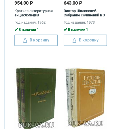
954.00 ₽
643.00 ₽
Краткая литературная
Виктор Шкловский.
энциклопедия
Собрание сочинений в 3
(комплект из 9 книг)
томах (комплект)
Год издания: 1962
Год издания: 1973
Виктор Шкловский
В наличии 1
В наличии 1
В корзину
В корзину