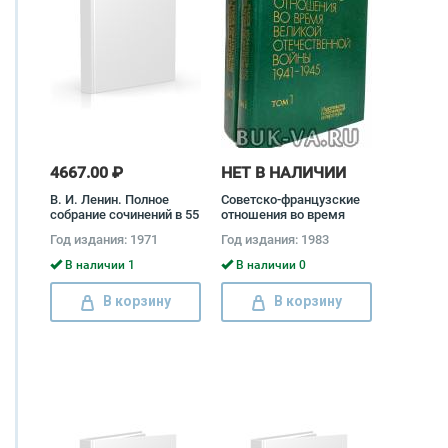
4667.00 ₽
НЕТ В НАЛИЧИИ
В. И. Ленин. Полное
Советско-французские
собрание сочинений в 55
отношения во время
томах (комплект)
Великой Отечественной
Год издания: 1971
Год издания: 1983
Владимир Ленин
войны 1941 - 1945
(комплект из 2 книг)
В наличии 1
В наличии 0
В корзину
В корзину