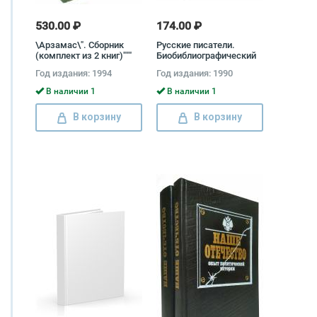
530.00 ₽
174.00 ₽
\Арзамас\". Сборник
Русские писатели.
(комплект из 2 книг)"""
Биобиблиографический
словарь (комплект из 2
Год издания: 1994
Год издания: 1990
книг)
В наличии 1
В наличии 1
В корзину
В корзину