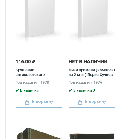
116.00 ₽
НЕТ В НАЛИЧИИ
Крушение
Лики времени (комплект
антисоветского
из 2 книг) Борис Сучков
подполья в СССР
Год издания: 1978
Год издания: 1976
(комплект из 2 книг)
Давид Голинков
В наличии 1
В наличии 0
В корзину
В корзину