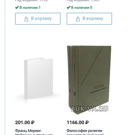
(комплект из 3 книг)
Георгий Жуков
В наличии 1
В наличии 0
В корзину
В корзину
201.00 ₽
1166.00 ₽
Франц Меринг.
Философия религии