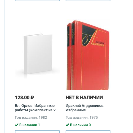
128.00 ₽
НЕТ В НАЛИЧИИ
Вл. Орлов. Избранные
Ираклий Андроников.
работы (комплект из 2
Избранные
книг) Владимир Орлов
произведения в 2 томах
Год издания: 1982
Год издания: 1975
(комплект) Ираклий
Андроников
В наличии 1
В наличии 0