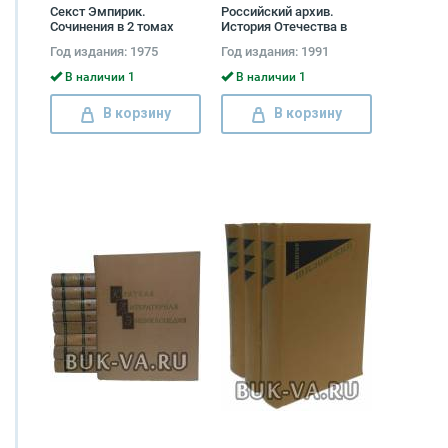
Секст Эмпирик.
Российский архив.
Сочинения в 2 томах
История Отечества в
(комплект) Секст
свидетельствах и
Год издания: 1975
Год издания: 1991
Эмпирик
документах XVIII - XX вв.
Выпуски I - III (комплект
В наличии 1
В наличии 1
из 2 книг)
В корзину
В корзину