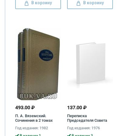
В корзину
В корзину
493.00 ₽
137.00 ₽
П. А. Вяземский.
Переписка
Сочинения в 2 томах
Председателя Совета
(комплект) Петр
Министров СССР с
Год издания: 1982
Год издания: 1976
Вяземский
Президентами США и
Премьер-министрами
В наличии 1
В наличии 3