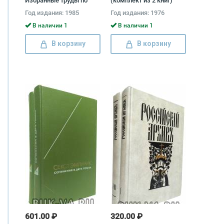
Избранные труды по
(комплект из 2 книг)
эстетике (комплект из 2
Георг Вильгельм
Год издания: 1985
Год издания: 1976
книг) Франц Меринг
Фридрих Гегель
В наличии 1
В наличии 1
В корзину
В корзину
601.00 ₽
320.00 ₽