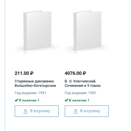
211.00 ₽
4076.00 ₽
Старинные диковинки.
В. О. Ключевский.
Волшебно-богатырские
Сочинения в 9 томах
повести XVIII века
(комплект) Василий
Год издания: 1991
Год издания: 1987
(комплект из 2 книг)
Ключевский
Михаил Чулков
В наличии 1
В наличии 1
В корзину
В корзину