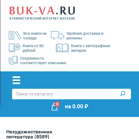
Menu
×
О
Все книги на
Удобная доставка в
нас
складе
регионы
Доставка
Книги от 50
Книги с автографами
рублей
авторов
Оплата
Сохранность
соответствует описанию
0
на
0.00
₽
Нехудожественная
литература
(8589)