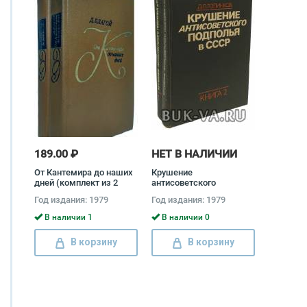
189.00 ₽
НЕТ В НАЛИЧИИ
От Кантемира до наших
Крушение
дней (комплект из 2
антисоветского
книг) Дмитрий Благой
подполья в СССР
Год издания: 1979
Год издания: 1979
(комплект из 2 книг)
Давид Голинков
В наличии 1
В наличии 0
В корзину
В корзину