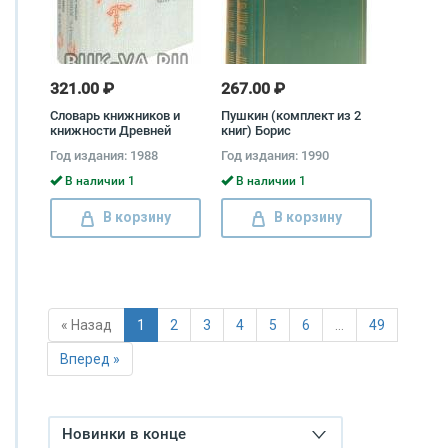
321.00 ₽
267.00 ₽
Словарь книжников и
Пушкин (комплект из 2
книжности Древней
книг) Борис
Руси (комплект 2 книг)
Томашевский
Год издания: 1988
Год издания: 1990
В наличии 1
В наличии 1
В корзину
В корзину
« Назад
1
2
3
4
5
6
…
49
Вперед »
Новинки в конце