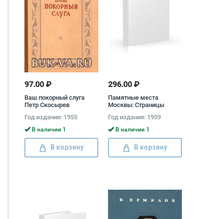
97.00 ₽
296.00 ₽
Ваш покорный слуга
Памятные места
Петр Скосырев
Москвы: Страницы
жизни деятелей науки и
Год издания: 1955
Год издания: 1959
культуры Борис
Земенков
В наличии 1
В наличии 1
В корзину
В корзину