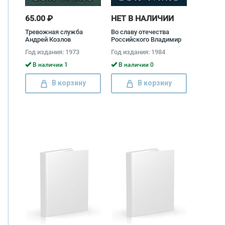
65.00 ₽
НЕТ В НАЛИЧИИ
Тревожная служба
Во славу отечества
Андрей Козлов
Российского Владимир
Золотарев, Марат
Год издания: 1973
Год издания: 1984
Межевич, Дмитрий
Скородумов
В наличии 1
В наличии 0
В корзину
В корзину