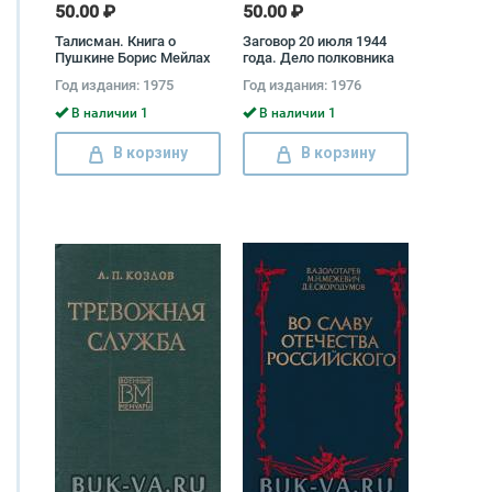
50.00 ₽
50.00 ₽
Талисман. Книга о
Заговор 20 июля 1944
Пушкине Борис Мейлах
года. Дело полковника
Штауффенберга Курт
Год издания: 1975
Год издания: 1976
Финкер
В наличии 1
В наличии 1
В корзину
В корзину