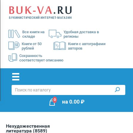
Menu
×
О
Все книги на
Удобная доставка в
нас
складе
регионы
Доставка
Книги от 50
Книги с автографами
рублей
авторов
Оплата
Сохранность
соответствует описанию
0
на
0.00
₽
Нехудожественная
литература
(8589)