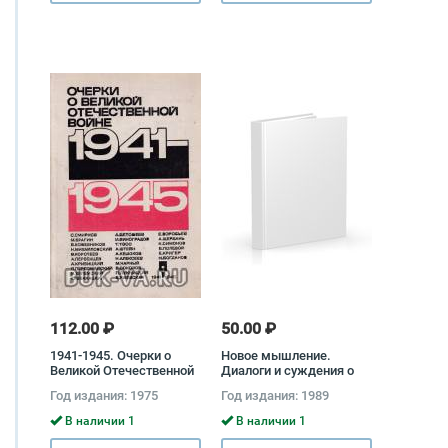
112.00 ₽
50.00 ₽
1941-1945. Очерки о
Новое мышление.
Великой Отечественной
Диалоги и суждения о
войне
технологической
Год издания: 1975
Год издания: 1989
революции и наших
реформах Федор
В наличии 1
В наличии 1
Бурлацкий