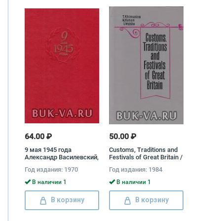
64.00 ₽
50.00 ₽
9 мая 1945 года
Customs, Traditions and
Александр Василевский,
Festivals of Great Britain /
Георгий Жуков, Андрей
В Великобритании
Год издания: 1970
Год издания: 1984
Гречко, Иван Баграмян,
принято так. Об
Иван Конев, Константин
английских обычаях
В наличии 1
В наличии 1
Рокоссовский
Татьяна Химунина,
Наталия Конон, Ирина
В корзину
В корзину
Уолш