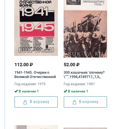
112.00 ₽
52.00 ₽
1941-1945. Очерки о
300 кошачьих \почему?
Великой Отечественной
\""",1998,4749717,,1,0,,
войне
Бремя
Год издания: 1975
Год издания: 1987
власти,1991,4848264,,1,0,,
В. Г. Короленко.
В наличии 1
В наличии 1
Избранное,1984,19437317,,1,0,,
Ледовая
В корзину
В корзину
книга,1961,5952453,,1,0,,
Свет в августе.
Особняк,1975,3309061,,1,0,,
Судебная петля.
Секретная история
политически Ольга
Орлик