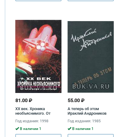
81.00 ₽
55.00 ₽
XX век. Хроника
А теперь об этом
необъяснимого. От
Ираклий Андроников
катастрофы к
Год издания: 1998
Год издания: 1985
катастрофе Николай
Непомнящий, Михаил
В наличии 1
В наличии 1
Курушин