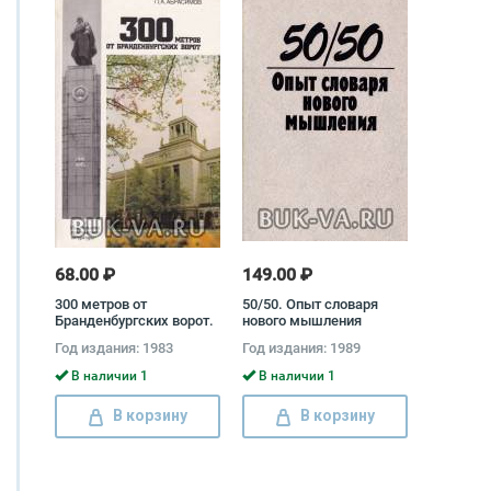
68.00 ₽
149.00 ₽
300 метров от
50/50. Опыт словаря
Бранденбургских ворот.
нового мышления
Взгляд сквозь годы
Год издания: 1983
Год издания: 1989
Петр Абрасимов
В наличии 1
В наличии 1
В корзину
В корзину