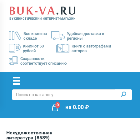
Menu
×
О
Все книги на
Удобная доставка в
нас
складе
регионы
Доставка
Книги от 50
Книги с автографами
рублей
авторов
Оплата
Сохранность
соответствует описанию
0
на
0.00
₽
Нехудожественная
литература
(8589)