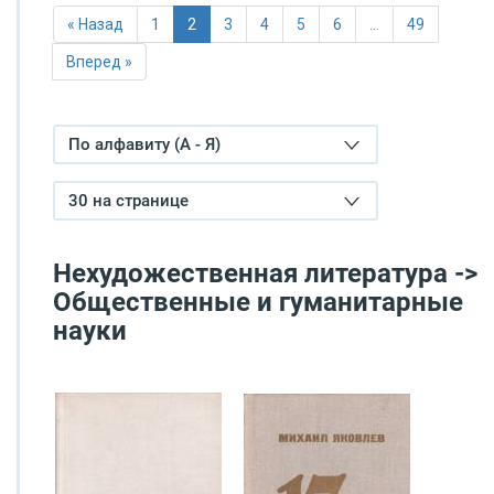
« Назад
1
2
3
4
5
6
…
49
Вперед »
По алфавиту (А - Я)
30 на странице
Нехудожественная литература ->
Общественные и гуманитарные
науки