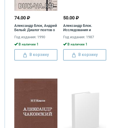
74.00 ₽
50.00 ₽
Александр Блок, Андрей
Александр Блок.
Белый: Диалог поэтов о
Исследования и
России и революции
материалы
Год издания: 1990
Год издания: 1987
Андрей Белый,
Александр Блок
В наличии 1
В наличии 1
В корзину
В корзину