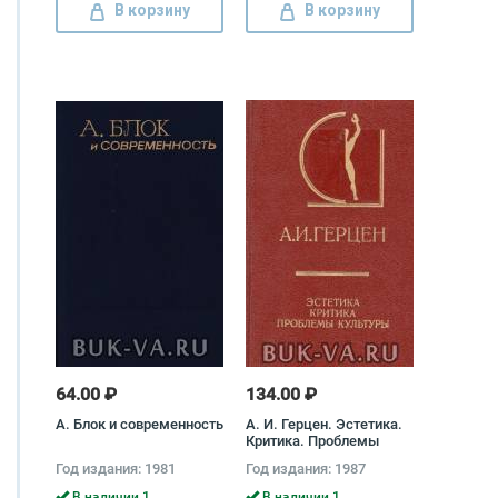
В корзину
В корзину
64.00 ₽
134.00 ₽
А. Блок и современность
А. И. Герцен. Эстетика.
Критика. Проблемы
культуры Александр
Год издания: 1981
Год издания: 1987
Герцен
В наличии 1
В наличии 1