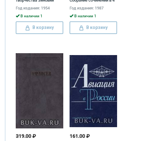
творчества Зиновий
Собрание сочинений в 4
Паперный
томах (комплект) Антон
Год издания: 1954
Год издания: 1987
Макаренко
В наличии 1
В наличии 1
В корзину
В корзину
319.00 ₽
161.00 ₽