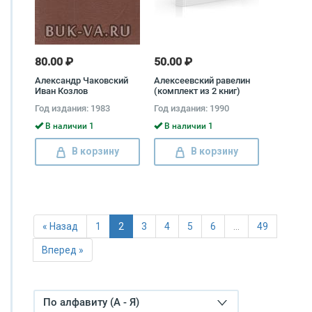
80.00 ₽
50.00 ₽
Александр Чаковский
Алексеевский равелин
Иван Козлов
(комплект из 2 книг)
Павел Щеголев, Михаил
Год издания: 1983
Год издания: 1990
Бакунин, Михаил
Бестужев, Борис
В наличии 1
В наличии 1
Модзалевский, П.
Поливанов
В корзину
В корзину
« Назад
1
2
3
4
5
6
…
49
Вперед »
По алфавиту (А - Я)