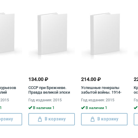
134.00 ₽
214.00 ₽
2
курьезов
СССР при Брежневе.
Успешные генералы
Кр
илий
Правда великой эпохи
забытой войны. 1914-
о
иколай
Димитрий Чураков
1918
 2015
Год издания: 2015
Год издания: 2015
Го
1
В наличии 1
В наличии 1
орзину
В корзину
В корзину