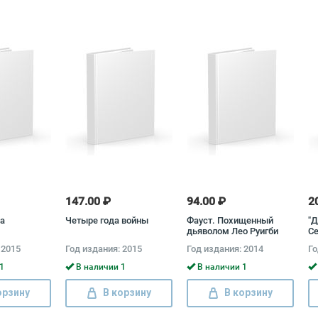
147.00 ₽
94.00 ₽
2
ка
Четыре года войны
Фауст. Похищенный
"Д
дьяволом Лео Руигби
С
Ин
 2015
Год издания: 2015
Год издания: 2014
Го
Со
1
В наличии 1
В наличии 1
орзину
В корзину
В корзину