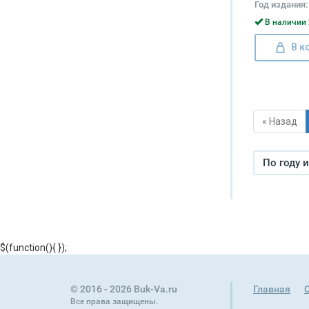
Год издания:
В наличии 
В к
« Назад
По году 
$(function(){
});
© 2016 - 2026 Buk-Va.ru
Главная
Все права защищены.