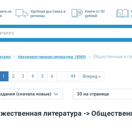
ниги на
Удобная доставка в
Книги от 50
е
регионы
рублей
Общественные и гу
аталог
Нехудожественная литература
(8589)
1
2
3
4
5
6
…
49
Вперед »
издания (сначала новые)
30 на странице
жественная литература -> Обществен