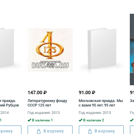
147.00 ₽
91.00 ₽
9
я правда.
Литературному фонду
Московская правда. Мы
За
рий Рубцов
СССР 125 лет
с вами 95 лет.95 лет
столичной жизни
 2014
Год издания: 2013
Год издания: 2013
Го
1
В наличии 1
В наличии 2
орзину
В корзину
В корзину