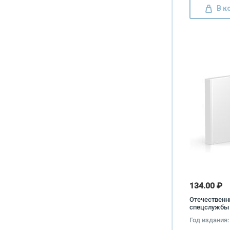
В к
134.00 ₽
Отечествен
спецслужбы 
армия. 1917-
Год издания:
Войтиков