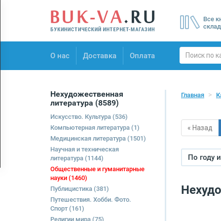
Menu
Все к
×
склад
О нас
О нас
Доставка
Оплата
Доставка
Оплата
Нехудожественная
Главная
К
литература
(8589)
Искусство. Культура
(536)
Компьютерная литература
(1)
« Назад
Медицинская литература
(1501)
Научная и техническая
По году 
литература
(1144)
Общественные и гуманитарные
науки
(1460)
Нехудо
Публицистика
(381)
Путешествия. Хобби. Фото.
Спорт
(161)
Религии мира
(75)