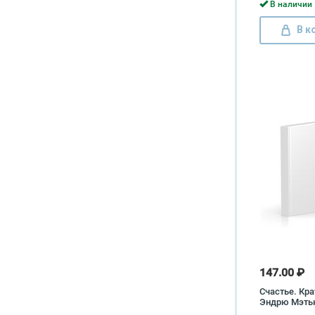
В наличии 
В к
147.00 ₽
Счастье. Кра
Эндрю Мэть