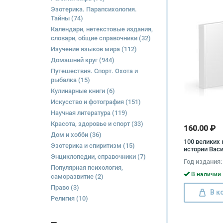
Эзотерика. Парапсихология.
Тайны
(74)
Календари, нетекстовые издания,
словари, общие справочники
(32)
Изучение языков мира
(112)
Домашний круг
(944)
Путешествия. Спорт. Охота и
рыбалка
(15)
Кулинарные книги
(6)
Искусство и фотография
(151)
Научная литература
(119)
Красота, здоровье и спорт
(33)
160.00 ₽
Дом и хобби
(36)
100 великих 
Эзотерика и спиритизм
(15)
истории Вас
Энциклопедии, справочники
(7)
Веденеев, Н
Год издания:
Николаев
Популярная психология,
В наличии 
саморазвитие
(2)
Право
(3)
В к
Религия
(10)