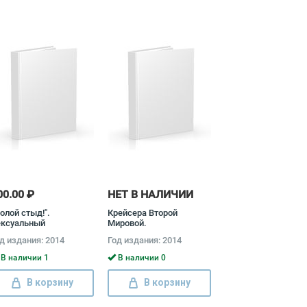
00.00 ₽
НЕТ В НАЛИЧИИ
олой стыд!".
Крейсера Второй
ексуальный
Мировой.
тернационал и Страна
Окончательная
д издания: 2014
Год издания: 2014
ветов Ольга Грейгъ
энциклопедия Сергей
Патянин, Александр
В наличии 1
В наличии 0
Дашьян, Константин
Балакин, Михаил
В корзину
В корзину
Барабанов, Кирилл
Егоров