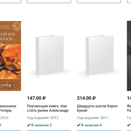
147.00 ₽
214.00 ₽
1
 амазонок
Поучающая книга. Как
Двадцать шагов Хорхе
Ф
Ротери,
стать умнее Александр
Букай
Пе
и Беннет
Казакевич
 2012
Год издания: 2012
Год издания: 2011
Го
1
В наличии 3
В наличии 4