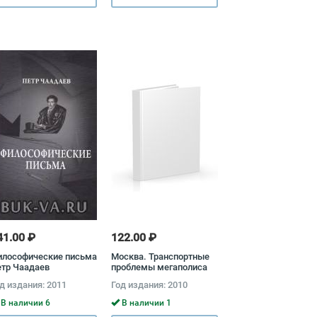
41.00 ₽
122.00 ₽
илософические письма
Москва. Транспортные
тр Чаадаев
проблемы мегаполиса
Киитиро Хатояма,
д издания: 2011
Год издания: 2010
Василий Кичеджи
В наличии 6
В наличии 1