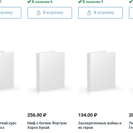
1
В наличии 6
В наличии 9
орзину
В корзину
В корзину
256.00 ₽
134.00 ₽
2
ткий курс
Миф о богине Фортуне
Засекреченные войны и
Л
юз
Хорхе Букай
их герои
Ге