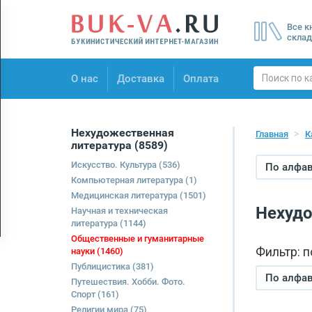
Menu
Все к
×
склад
О нас
О нас
Доставка
Оплата
Доставка
Оплата
Нехудожественная
Главная
К
литература
(8589)
Искусство. Культура
(536)
По алфави
Компьютерная литература
(1)
Медицинская литература
(1501)
Нехудо
Научная и техническая
литература
(1144)
Общественные и гуманитарные
Фильтр: 
науки
(1460)
Публицистика
(381)
По алфави
Путешествия. Хобби. Фото.
Спорт
(161)
Религии мира
(75)