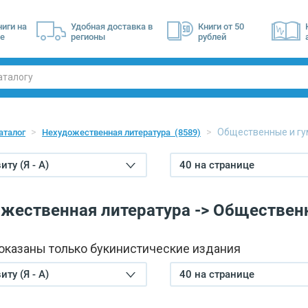
ниги на
Удобная доставка в
Книги от 50
е
регионы
рублей
Общественные и гу
аталог
Нехудожественная литература
(8589)
ту (Я - А)
40 на странице
жественная литература -> Обществен
показаны только букинистические издания
ту (Я - А)
40 на странице