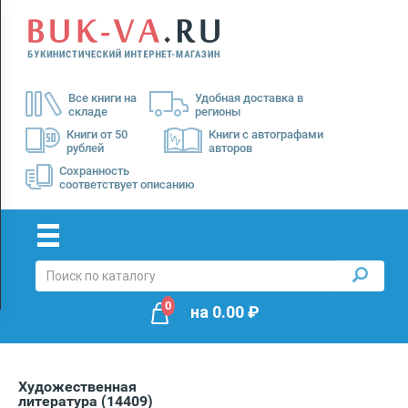
Menu
×
О
Все книги на
Удобная доставка в
нас
складе
регионы
Доставка
Книги от 50
Книги с автографами
рублей
авторов
Оплата
Сохранность
соответствует описанию
0
на
0.00
₽
Художественная
литература
(14409)