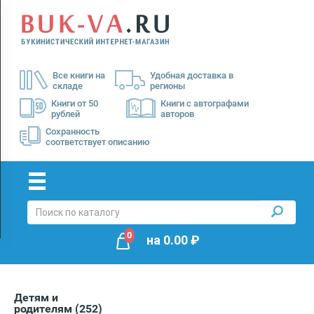
Menu
×
О
Все книги на
Удобная доставка в
нас
складе
регионы
Доставка
Книги от 50
Книги с автографами
рублей
авторов
Оплата
Сохранность
соответствует описанию
0
на
0.00
₽
Детям и
родителям
(252)