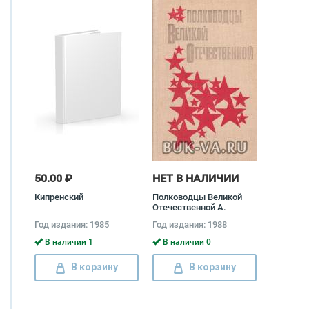
50.00 ₽
НЕТ В НАЛИЧИИ
Кипренский
Полководцы Великой
Отечественной А.
Жариков, В. Яровиков, Н.
Год издания: 1985
Год издания: 1988
Рязанов, М. Меньшов, В.
Волошин, Олег Сарин, М.
В наличии 1
В наличии 0
Скоромный, А. Кучеров,
А. Шестернев, Павел
В корзину
В корзину
Кузнецов, А. Пястолов