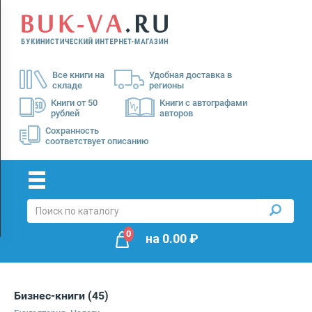
Menu
×
О
Все книги на
Удобная доставка в
нас
складе
регионы
Доставка
Книги от 50
Книги с автографами
рублей
авторов
Оплата
Сохранность
соответствует описанию
0
на
0.00
₽
Бизнес-книги
(45)