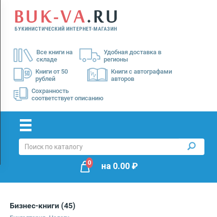
Menu
×
О
Все книги на
Удобная доставка в
нас
складе
регионы
Доставка
Книги от 50
Книги с автографами
рублей
авторов
Оплата
Сохранность
соответствует описанию
0
на
0.00
₽
Бизнес-книги
(45)