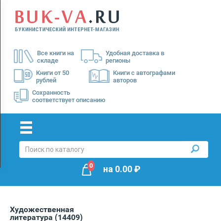
Menu
×
О
Все книги на
Удобная доставка в
нас
складе
регионы
Доставка
Книги от 50
Книги с автографами
рублей
авторов
Оплата
Сохранность
соответствует описанию
0
на
0.00
₽
Художественная
литература
(14409)