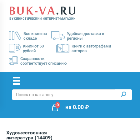
Menu
×
О
Все книги на
Удобная доставка в
нас
складе
регионы
Доставка
Книги от 50
Книги с автографами
рублей
авторов
Оплата
Сохранность
соответствует описанию
0
на
0.00
₽
Художественная
литература
(14409)