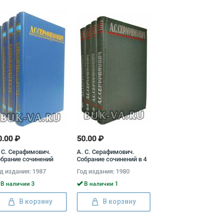
0.00 ₽
50.00 ₽
 С. Серафимович.
А. С. Серафимович.
брание сочинений
Собрание сочинений в 4
омплект из 4 книг)
томах (комплект)
д издания: 1987
Год издания: 1980
лександр
Александр
ерафимович
Серафимович
В наличии 3
В наличии 1
В корзину
В корзину