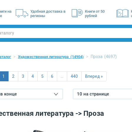
ниги на
Удобная доставка в
Книги от 50
е
регионы
рублей
Проза
(4697)
аталог
Художественная литература
(14904)
1
2
3
4
5
6
…
440
Вперед »
в конце
10 на странице
ственная литература -> Проза