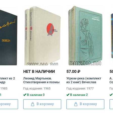
НЕТ В НАЛИЧИИ
57.00 ₽
5
лект из 2
Леонид Мартынов.
Угрюм-река (комплект
А.
андр
Стихотворения и поэмы
из 2 книг) Вячеслав
Со
(комплект из 2 книг)
Шишков
(к
 1985
Год издания: 1965
Год издания: 1977
Го
Леонид Мартынов
А
С
1
В наличии 0
В наличии 2
орзину
В корзину
В корзину