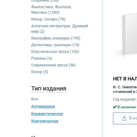
Сборники
(290)
Фантастика. Фэнтези.
Мистика
(1280)
Юмор. Сатира
(78)
Античная литература. Древний
мир
(2)
Биографии, мемуары
(190)
Детективы, триллеры
(74)
Классическая проза
(102)
Романы
(6)
Современная проза
(58)
Юмор
(5)
НЕТ В НА
Тип издания
И. С. Никити
сочинений в 
(комплект) 
Все
Год издания:
Никитин
Антикварное
В наличии 
Букинистическое
В к
Книгопечатное