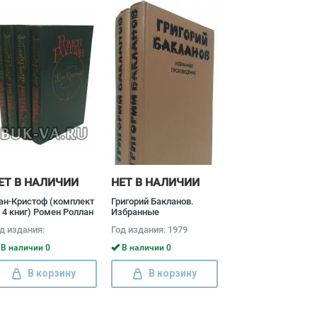
ЕТ В НАЛИЧИИ
НЕТ В НАЛИЧИИ
н-Кристоф (комплект
Григорий Бакланов.
 4 книг) Ромен Роллан
Избранные
произведения (комплект
д издания:
Год издания: 1979
из 2 книг) Григорий
Бакланов
В наличии 0
В наличии 0
В корзину
В корзину