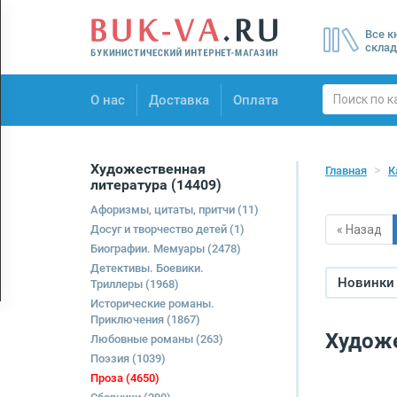
Menu
Все к
×
склад
О нас
О нас
Доставка
Оплата
Доставка
Оплата
Художественная
Главная
К
литература
(14409)
Афоризмы, цитаты, притчи
(11)
Досуг и творчество детей
(1)
« Назад
Биографии. Мемуары
(2478)
Детективы. Боевики.
Новинки 
Триллеры
(1968)
Исторические романы.
Приключения
(1867)
Художе
Любовные романы
(263)
Поэзия
(1039)
Проза
(4650)