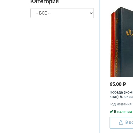
Категория
65.00 ₽
Победа (комп
книг) Алекс
Чаковский
Год издания:
В наличии 
В к