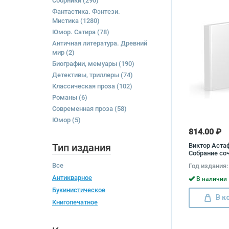
Сборники
(290)
Фантастика. Фэнтези.
Мистика
(1280)
Юмор. Сатира
(78)
Античная литература. Древний
мир
(2)
Биографии, мемуары
(190)
Детективы, триллеры
(74)
Классическая проза
(102)
Романы
(6)
Современная проза
(58)
Юмор
(5)
814.00 ₽
Тип издания
Виктор Аста
Собрание соч
томах (комп
Все
Год издания:
Виктор Аста
Антикварное
В наличии 
Букинистическое
В к
Книгопечатное