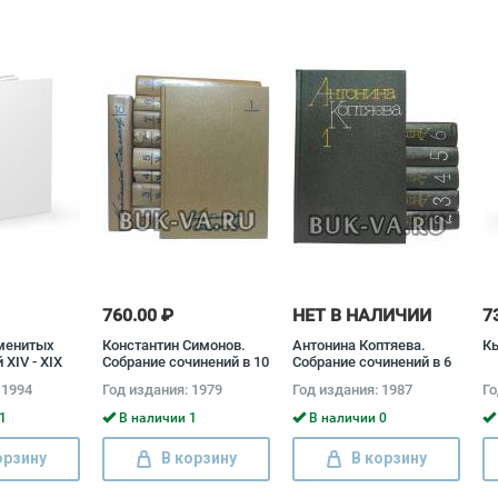
760.00 ₽
НЕТ В НАЛИЧИИ
7
менитых
Константин Симонов.
Антонина Коптяева.
Кы
 XIV - XIX
Собрание сочинений в 10
Собрание сочинений в 6
кт из 3
томах (комплект)
томах (комплект)
 1994
Год издания: 1979
Год издания: 1987
Го
андр Дюма
Константин Симонов
Антонина Коптяева
1
В наличии 1
В наличии 0
орзину
В корзину
В корзину