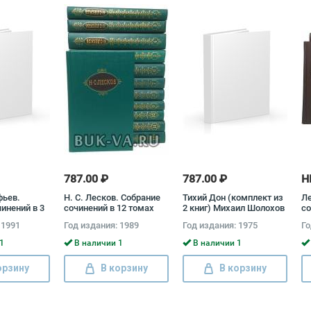
787.00 ₽
787.00 ₽
Н
фьев.
Н. С. Лесков. Собрание
Тихий Дон (комплект из
Ле
инений в 3
сочинений в 12 томах
2 книг) Михаил Шолохов
со
лект)
(комплект) Николай
(к
 1991
Год издания: 1989
Год издания: 1975
Го
фьев
Лесков
1
В наличии 1
В наличии 1
орзину
В корзину
В корзину