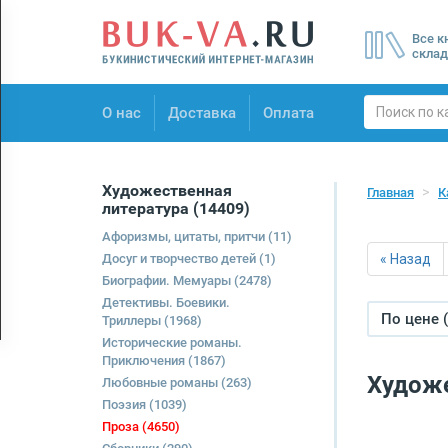
Menu
Все к
×
склад
О нас
О нас
Доставка
Оплата
Доставка
Оплата
Художественная
Главная
К
литература
(14409)
Афоризмы, цитаты, притчи
(11)
Досуг и творчество детей
(1)
« Назад
Биографии. Мемуары
(2478)
Детективы. Боевики.
По цене 
Триллеры
(1968)
Исторические романы.
Приключения
(1867)
Художе
Любовные романы
(263)
Поэзия
(1039)
Проза
(4650)