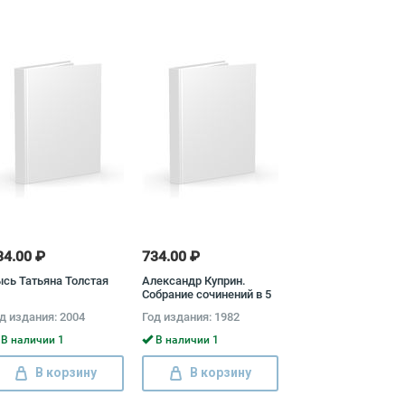
34.00 ₽
734.00 ₽
сь Татьяна Толстая
Александр Куприн.
Собрание сочинений в 5
томах (комплект из 5
д издания: 2004
Год издания: 1982
книг)
В наличии 1
В наличии 1
В корзину
В корзину