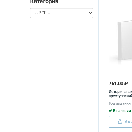
Категория
761.00 ₽
История зна
преступлений
века (компле
Год издания:
книг) Алекс
В наличии 
В к