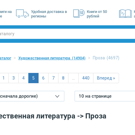
ниги на
Удобная доставка в
Книги от 50
е
регионы
рублей
Проза
(4697)
аталог
Художественная литература
(14904)
1
3
4
5
6
7
8
…
440
Вперед »
(сначала дорогие)
10 на странице
ственная литература -> Проза