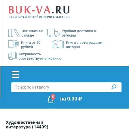
Menu
×
О
Все книги на
Удобная доставка в
нас
складе
регионы
Доставка
Книги от 50
Книги с автографами
рублей
авторов
Оплата
Сохранность
соответствует описанию
0
на
0.00
₽
Художественная
литература
(14409)