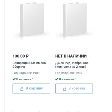
130.00 ₽
НЕТ В НАЛИЧИИ
Возвращенные имена.
Джон Рид. Избранное
Сборник
(комплект из 2 книг)
публицистических
Джон Рид
Год издания: 1989
Год издания: 1987
статей (комплект из 2
книг)
В наличии 1
В наличии 0
В корзину
В корзину