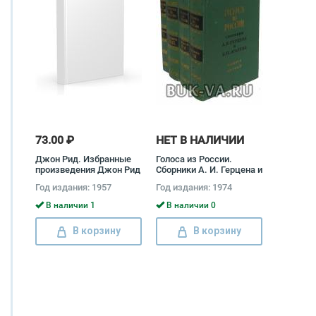
73.00 ₽
НЕТ В НАЛИЧИИ
Джон Рид. Избранные
Голоса из России.
произведения Джон Рид
Сборники А. И. Герцена и
Н. П. Огарева (комплект
Год издания: 1957
Год издания: 1974
из 4 книг) Александр
Герцен, Николай Огарев
В наличии 1
В наличии 0
В корзину
В корзину