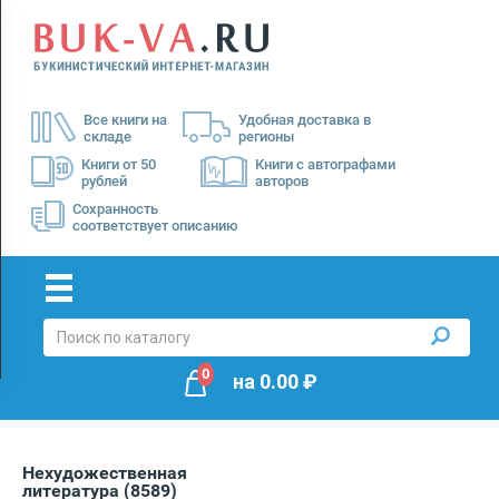
Menu
×
О
Все книги на
Удобная доставка в
нас
складе
регионы
Доставка
Книги от 50
Книги с автографами
рублей
авторов
Оплата
Сохранность
соответствует описанию
0
на
0.00
₽
Нехудожественная
литература
(8589)