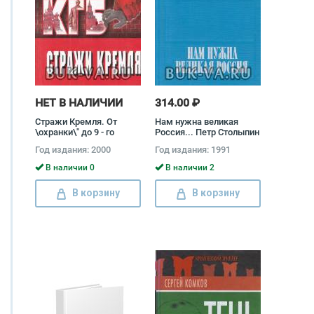
НЕТ В НАЛИЧИИ
314.00 ₽
Стражи Кремля. От
Нам нужна великая
\охранки\" до 9 - го
Россия... Петр Столыпин
управления КГБ""" Петр
Год издания: 2000
Год издания: 1991
Дерябин
В наличии 0
В наличии 2
В корзину
В корзину