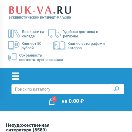
Menu
×
О
Все книги на
Удобная доставка в
нас
складе
регионы
Доставка
Книги от 50
Книги с автографами
рублей
авторов
Оплата
Сохранность
соответствует описанию
0
на
0.00
₽
Нехудожественная
литература
(8589)