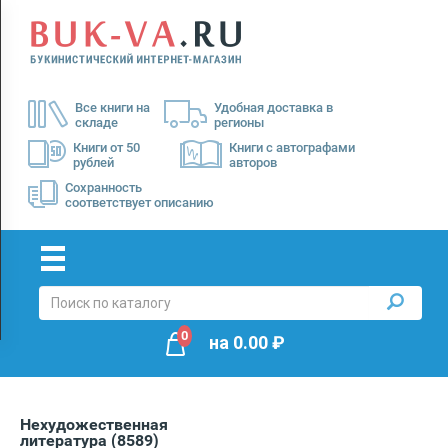
Menu
×
О
Все книги на
Удобная доставка в
нас
складе
регионы
Доставка
Книги от 50
Книги с автографами
рублей
авторов
Оплата
Сохранность
соответствует описанию
0
на
0.00
₽
Нехудожественная
литература
(8589)