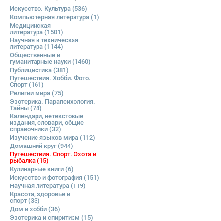
Искусство. Культура
(536)
Компьютерная литература
(1)
Медицинская
литература
(1501)
Научная и техническая
литература
(1144)
Общественные и
гуманитарные науки
(1460)
Публицистика
(381)
Путешествия. Хобби. Фото.
Спорт
(161)
Религии мира
(75)
Эзотерика. Парапсихология.
Тайны
(74)
Календари, нетекстовые
издания, словари, общие
справочники
(32)
Изучение языков мира
(112)
Домашний круг
(944)
Путешествия. Спорт. Охота и
рыбалка
(15)
Кулинарные книги
(6)
Искусство и фотография
(151)
Научная литература
(119)
Красота, здоровье и
спорт
(33)
Дом и хобби
(36)
Эзотерика и спиритизм
(15)