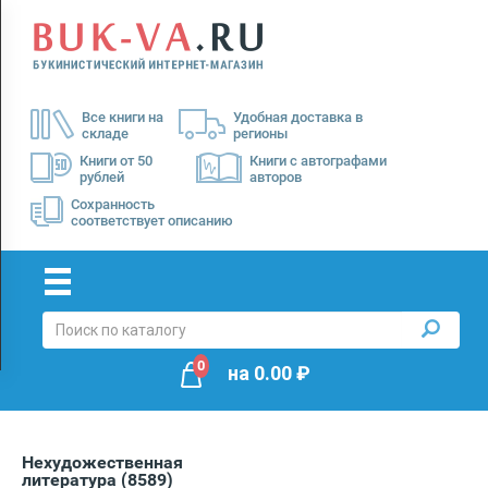
Menu
×
О
Все книги на
Удобная доставка в
нас
складе
регионы
Доставка
Книги от 50
Книги с автографами
рублей
авторов
Оплата
Сохранность
соответствует описанию
0
на
0.00
₽
Нехудожественная
литература
(8589)