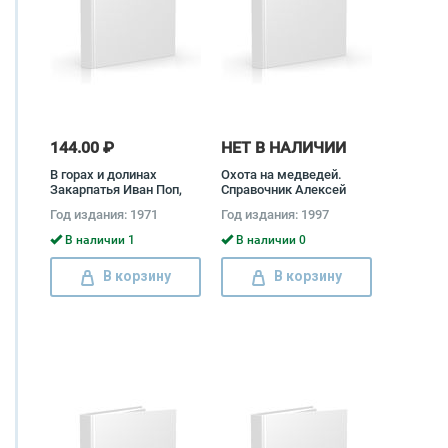
144.00 ₽
НЕТ В НАЛИЧИИ
В горах и долинах
Охота на медведей.
Закарпатья Иван Поп,
Справочник Алексей
Дмитрий Поп
Сицко, Андрей
Год издания: 1971
Год издания: 1997
Ширинский-Шихматов,
Н. Мельницкий, А. Лялин
В наличии 1
В наличии 0
В корзину
В корзину