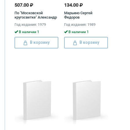
507.00 ₽
134.00 ₽
По "Московской
Марьино Сергей
кругосветке" Александр
Федоров
Медведев, Петр Хатов,
Год издания: 1979
Год издания: 1989
Юрий Шабуров
В наличии 1
В наличии 1
В корзину
В корзину