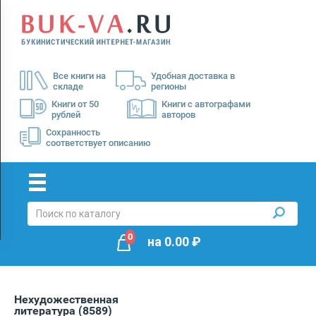
Menu
×
О
Все книги на
Удобная доставка в
нас
складе
регионы
Доставка
Книги от 50
Книги с автографами
рублей
авторов
Оплата
Сохранность
соответствует описанию
0
на
0.00
₽
Нехудожественная
литература
(8589)