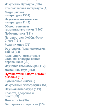
Искусство. Культура
(536)
Компьютерная литература
(1)
Медицинская
литература
(1501)
Научная и техническая
литература
(1144)
Общественные и
гуманитарные науки
(1460)
Публицистика
(381)
Путешествия. Хобби. Фото.
Спорт
(161)
Религии мира
(75)
Эзотерика. Парапсихология.
Тайны
(74)
Календари, нетекстовые
издания, словари, общие
справочники
(32)
Изучение языков мира
(112)
Домашний круг
(944)
Путешествия. Спорт. Охота и
рыбалка
(15)
Кулинарные книги
(6)
Искусство и фотография
(151)
Научная литература
(119)
Красота, здоровье и
спорт
(33)
Дом и хобби
(36)
Эзотерика и спиритизм
(15)