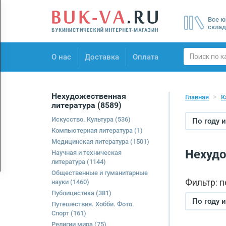
Menu
Все к
×
склад
О нас
О нас
Доставка
Оплата
Доставка
Оплата
Нехудожественная
Главная
К
литература
(8589)
Искусство. Культура
(536)
По году 
Компьютерная литература
(1)
Медицинская литература
(1501)
Нехудо
Научная и техническая
литература
(1144)
Общественные и гуманитарные
Фильтр: 
науки
(1460)
Публицистика
(381)
По году 
Путешествия. Хобби. Фото.
Спорт
(161)
Религии мира
(75)