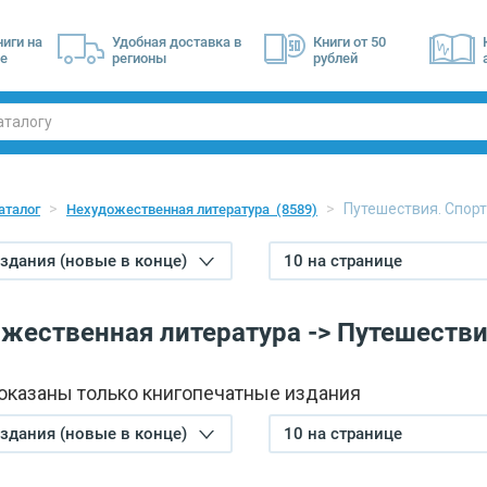
ниги на
Удобная доставка в
Книги от 50
е
регионы
рублей
Путешествия. Спорт
аталог
Нехудожественная литература
(8589)
издания (новые в конце)
10 на странице
жественная литература -> Путешестви
показаны только книгопечатные издания
издания (новые в конце)
10 на странице