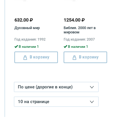
632.00 ₽
1254.00 ₽
Духовный мир
Библия. 2000 лет в
мировом
изобразительном
Год издания: 1992
Год издания: 2007
искусстве Автор не
указан
В наличии 1
В наличии 1
В корзину
В корзину
По цене (дорогие в конце)
10 на странице