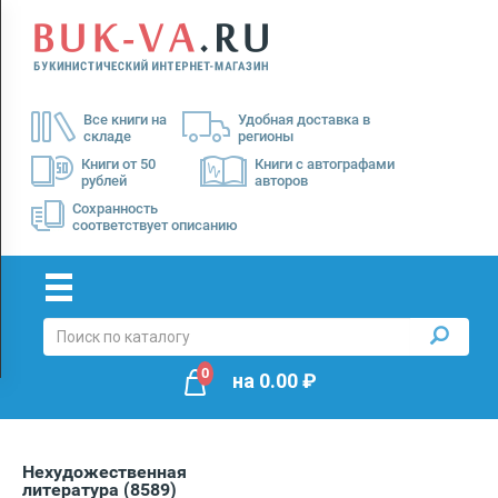
Menu
×
О
Все книги на
Удобная доставка в
нас
складе
регионы
Доставка
Книги от 50
Книги с автографами
рублей
авторов
Оплата
Сохранность
соответствует описанию
0
на
0.00
₽
Нехудожественная
литература
(8589)