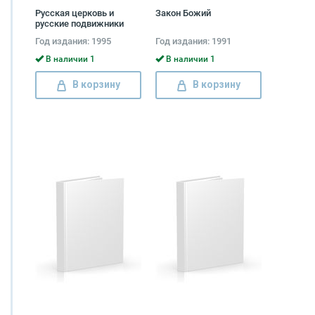
Русская церковь и
Закон Божий
русские подвижники
XVIII века Евгений
Год издания: 1995
Год издания: 1991
Поселянин
В наличии 1
В наличии 1
В корзину
В корзину