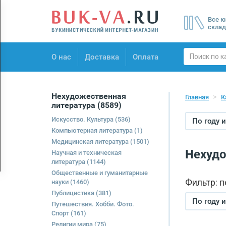
Menu
Все к
×
склад
О нас
О нас
Доставка
Оплата
Доставка
Оплата
Нехудожественная
Главная
К
литература
(8589)
Искусство. Культура
(536)
По году 
Компьютерная литература
(1)
Медицинская литература
(1501)
Нехудо
Научная и техническая
литература
(1144)
Общественные и гуманитарные
Фильтр: 
науки
(1460)
Публицистика
(381)
По году 
Путешествия. Хобби. Фото.
Спорт
(161)
Религии мира
(75)