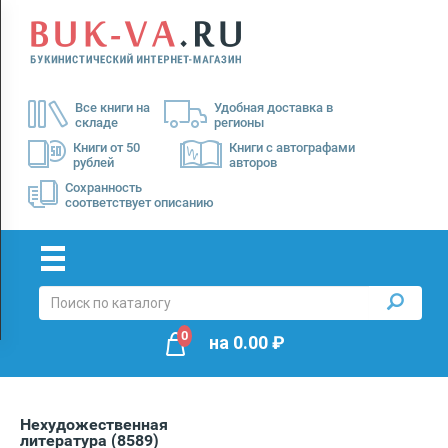
Menu
×
О
Все книги на
Удобная доставка в
нас
складе
регионы
Доставка
Книги от 50
Книги с автографами
рублей
авторов
Оплата
Сохранность
соответствует описанию
0
на
0.00
₽
Нехудожественная
литература
(8589)