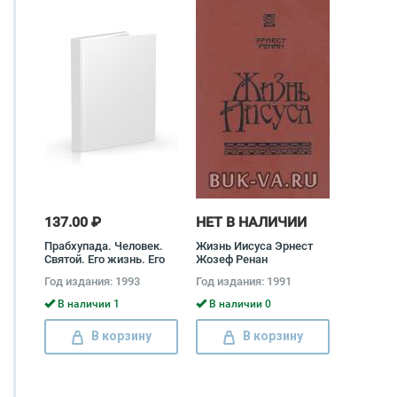
137.00 ₽
НЕТ В НАЛИЧИИ
Прабхупада. Человек.
Жизнь Иисуса Эрнест
Святой. Его жизнь. Его
Жозеф Ренан
наследие Сатсварупа
Год издания: 1993
Год издания: 1991
дас Госвами
В наличии 1
В наличии 0
В корзину
В корзину