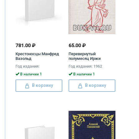
781.00 ₽
65.00 ₽
Крестоносцы Манфред
Перевернутый
Вазольд
полумесяц Иржи
Ганзелка, Мирослав
Год издания:
Год издания: 1962
Зикмунд
В наличии 1
В наличии 1
В корзину
В корзину