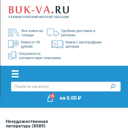
Menu
×
О
Все книги на
Удобная доставка в
нас
складе
регионы
Доставка
Книги от 50
Книги с автографами
рублей
авторов
Оплата
Сохранность
соответствует описанию
0
на
0.00
₽
Нехудожественная
литература
(8589)