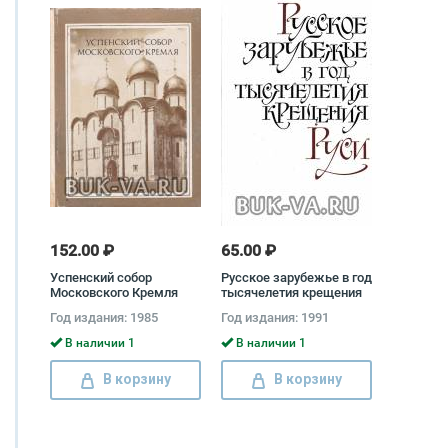
152.00 ₽
65.00 ₽
Успенский собор
Русское зарубежье в год
Московского Кремля
тысячелетия крещения
Дмитрий Лихачев, Нонна
Руси
Год издания: 1985
Год издания: 1991
Владимирская, Сергей
Подъяпольский
В наличии 1
В наличии 1
В корзину
В корзину