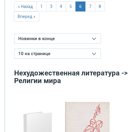
« Назад
1
3
4
5
6
7
8
Вперед »
Новинки в конце
10 на странице
Нехудожественная литература ->
Религии мира