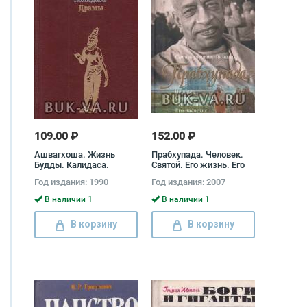
109.00 ₽
152.00 ₽
Ашвагхоша. Жизнь
Прабхупада. Человек.
Будды. Калидаса.
Святой. Его жизнь. Его
Драмы Ашвагхоша,
наследие Сатсварупа
Год издания: 1990
Год издания: 2007
Калидаса
дас Госвами
В наличии 1
В наличии 1
В корзину
В корзину