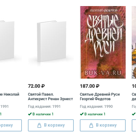
72.00 ₽
187.00 ₽
1
е Николай
Святой Павел.
Святые Древней Руси
Св
Антихрист Ренан Эрнест
Георгий Федотов
де
 1991
Год издания: 1991
Год издания: 1990
Го
1
В наличии 1
В наличии 1
орзину
В корзину
В корзину