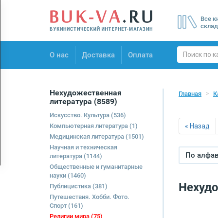
Menu
Все к
×
склад
О нас
О нас
Доставка
Оплата
Доставка
Оплата
Нехудожественная
Главная
К
литература
(8589)
Искусство. Культура
(536)
Компьютерная литература
(1)
« Назад
Медицинская литература
(1501)
Научная и техническая
По алфави
литература
(1144)
Общественные и гуманитарные
науки
(1460)
Нехудо
Публицистика
(381)
Путешествия. Хобби. Фото.
Спорт
(161)
Религии мира
(75)