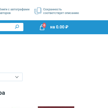
Книги с автографами
Сохранность
авторов
соответствует описанию
0
на
0.00
₽
ра