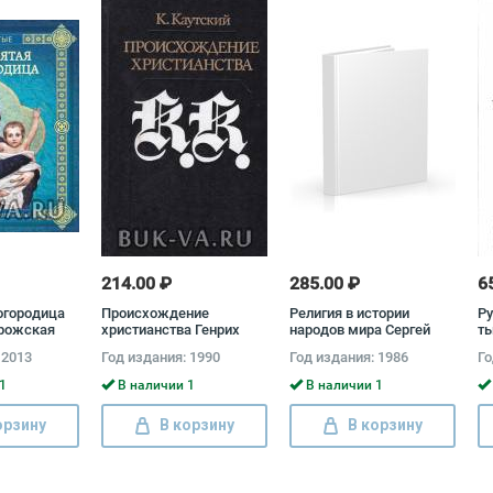
214.00 ₽
285.00 ₽
6
огородица
Происхождение
Религия в истории
Ру
рожская
христианства Генрих
народов мира Сергей
т
Эзрин, Карл Каутский
Токарев
Ру
 2013
Год издания: 1990
Год издания: 1986
Го
1
В наличии 1
В наличии 1
орзину
В корзину
В корзину