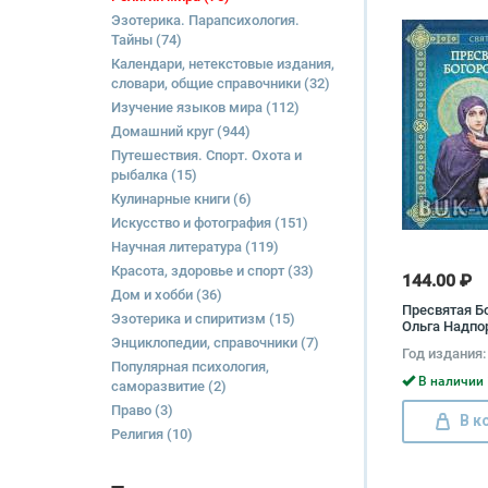
Эзотерика. Парапсихология.
Тайны
(74)
Календари, нетекстовые издания,
словари, общие справочники
(32)
Изучение языков мира
(112)
Домашний круг
(944)
Путешествия. Спорт. Охота и
рыбалка
(15)
Кулинарные книги
(6)
Искусство и фотография
(151)
Научная литература
(119)
Красота, здоровье и спорт
(33)
144.00 ₽
Дом и хобби
(36)
Пресвятая Б
Эзотерика и спиритизм
(15)
Ольга Надпо
Энциклопедии, справочники
(7)
Год издания:
Популярная психология,
В наличии 
саморазвитие
(2)
Право
(3)
В к
Религия
(10)