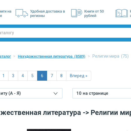
ниги на
Удобная доставка в
Книги от 50
е
регионы
рублей
Религии мира
(75)
аталог
Нехудожественная литература
(8589)
1
3
4
5
6
7
8
Вперед »
ту (А - Я)
10 на странице
жественная литература -> Религии ми