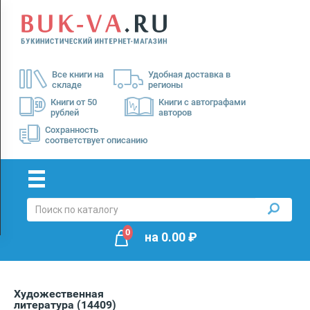
Menu
×
О
Все книги на
Удобная доставка в
нас
складе
регионы
Доставка
Книги от 50
Книги с автографами
рублей
авторов
Оплата
Сохранность
соответствует описанию
0
на
0.00
₽
Художественная
литература
(14409)