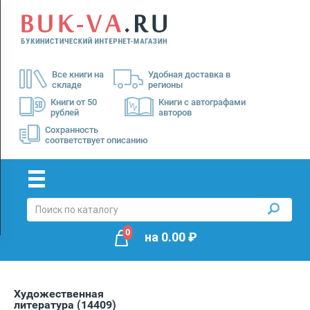
Menu
×
О
Все книги на
Удобная доставка в
нас
складе
регионы
Доставка
Книги от 50
Книги с автографами
рублей
авторов
Оплата
Сохранность
соответствует описанию
0
на
0.00
₽
Художественная
литература
(14409)