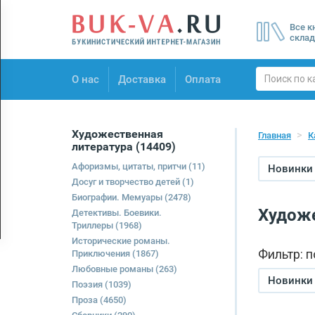
Menu
Все к
×
склад
О нас
О нас
Доставка
Оплата
Доставка
Оплата
Художественная
Главная
К
литература
(14409)
Афоризмы, цитаты, притчи
(11)
Новинки 
Досуг и творчество детей
(1)
Биографии. Мемуары
(2478)
Художе
Детективы. Боевики.
Триллеры
(1968)
Исторические романы.
Фильтр: 
Приключения
(1867)
Любовные романы
(263)
Новинки 
Поэзия
(1039)
Проза
(4650)