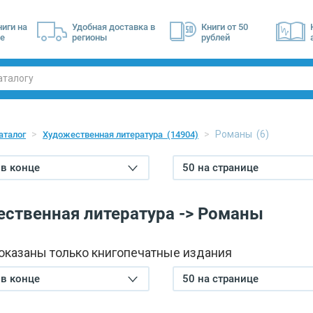
ниги на
Удобная доставка в
Книги от 50
е
регионы
рублей
Романы
(6)
аталог
Художественная литература
(14904)
в конце
50 на странице
ственная литература -> Романы
показаны только книгопечатные издания
в конце
50 на странице