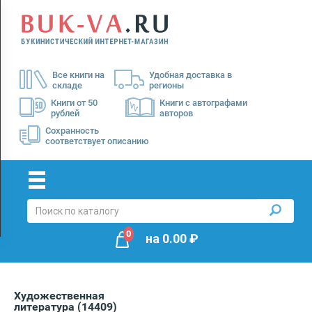
Menu
×
О
Все книги на
Удобная доставка в
нас
складе
регионы
Доставка
Книги от 50
Книги с автографами
рублей
авторов
Оплата
Сохранность
соответствует описанию
0
на
0.00
₽
Художественная
литература
(14409)