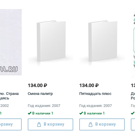
134.00 ₽
134.00 ₽
1
ую. Страна
Смена палитр
Пятнадцать плюс
Д
щаясь
Р
тя льдов Ли
Ап
 2002
Год издания: 2007
Год издания: 2007
Го
Хиггинс
Му
 Райс,
1
В наличии 1
В наличии 1
кгрегор
орзину
В корзину
В корзину