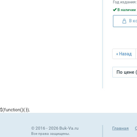
Год издания:
В наличии 
В к
« Назад
По цене 
$(function(){
});
© 2016 - 2026 Buk-Va.ru
Главная
Все права защищены.