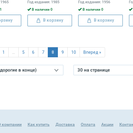
 1965
Год издания: 1985
Год издания: 1956
Го
Сергей Мстиславский,
Па
Николай Псурцев, Юрий
Кр
1
В наличии 0
В наличии 0
Тихонов, Теодор
Ге
Гладков, Александр
С
орзину
В корзину
В корзину
Беляев, Игорь Козлов,
Владимир Востоков,
Владимир Сергеев
1
…
5
6
7
8
9
10
Вперед »
(дорогие в конце)
30 на странице
О компании
Как купить
Доставка
Оплата
Акции
Конта