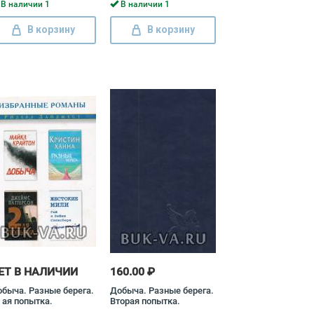
юхельбекер, Владимир
Уваров
В наличии 1
В наличии 1
доевский
В корзину
В корзину
ЕТ В НАЛИЧИИ
160.00 ₽
быча. Разные берега.
Добыча. Разные берега.
- ая попытка.
Вторая попытка.
естокие мили Джеймс
Жестокие мили Джеймс