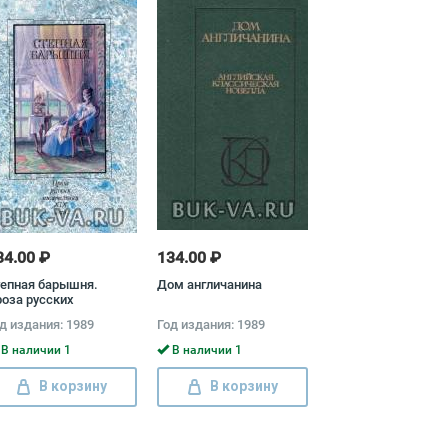
34.00 ₽
134.00 ₽
епная барышня.
Дом англичанина
оза русских
сательниц XIX века
д издания: 1989
Год издания: 1989
В наличии 1
В наличии 1
В корзину
В корзину