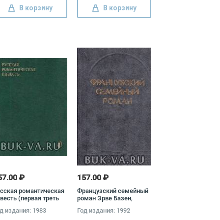
В корзину
В корзину
57.00 ₽
157.00 ₽
сская романтическая
Французский семейный
весть (первая треть
роман Эрве Базен,
X века) Николай
Франсуа Мориак, Жан-
д издания: 1983
Год издания: 1992
рамзин, Вильгельм
Луи Кюртис, Юрий