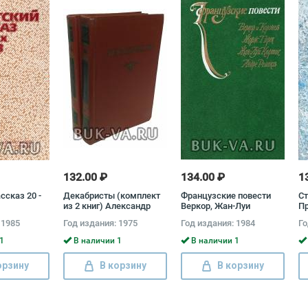
132.00 ₽
134.00 ₽
1
ссказ 20 -
Декабристы (комплект
Французские повести
Ст
из 2 книг) Александр
Веркор, Жан-Луи
Пр
Бестужев-Марлинский,
Кюртис, Жорж Пере,
пи
 1985
Год издания: 1975
Год издания: 1984
Го
Вильгельм
Андре Ремакль
Кюхельбекер, Павел
1
В наличии 1
В наличии 1
Катенин, Владимир
Раевский, Александр
орзину
В корзину
В корзину
Одоевский, Федор
Глинка