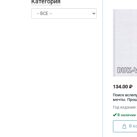
Категория
134.00 ₽
Поиск вслеп
мечты. Про
навсегда. Ди
Год издания:
Чайлд, Мэри 
Кларк, Луанн
В наличии 
Элизабет Ма
В к