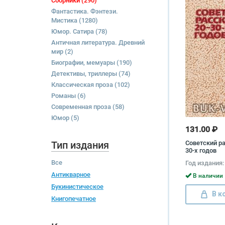
Сборники
(290)
Фантастика. Фэнтези.
Мистика
(1280)
Юмор. Сатира
(78)
Античная литература. Древний
мир
(2)
Биографии, мемуары
(190)
Детективы, триллеры
(74)
Классическая проза
(102)
Романы
(6)
Современная проза
(58)
Юмор
(5)
131.00 ₽
Тип издания
Советский ра
30-х годов
Все
Год издания:
Антикварное
В наличии 
Букинистическое
В к
Книгопечатное