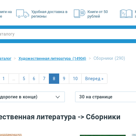
ниги на
Удобная доставка в
Книги от 50
е
регионы
рублей
Сборники
(290)
аталог
Художественная литература
(14904)
1
…
5
6
7
8
9
10
Вперед »
(дорогие в конце)
30 на странице
ственная литература -> Сборники