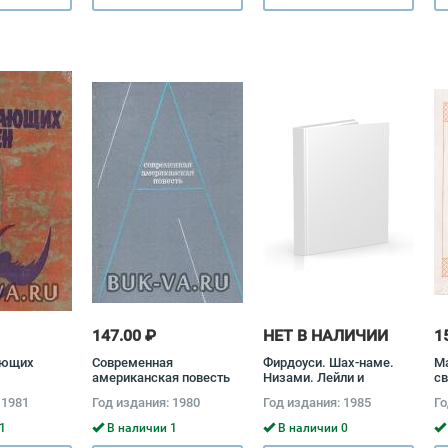
Б
147.00 ₽
НЕТ В НАЛИЧИИ
1
ающих
Современная
Фирдоуси. Шах-наме.
Ма
американская повесть
Низами. Лейли и
св
Джон Херси, Уильям
Меджнун. Ш. Руставели.
Пр
 1981
Год издания: 1980
Год издания: 1985
Го
Стайрон, Джеймс
Витязь в тигровой
Л
Джонс, Тилли Олсен,
шкуре. А. Навои. Фархад
1
В наличии 1
В наличии 0
Трумэн Капоте, Джеймс
и Ширин Алишер Навои,