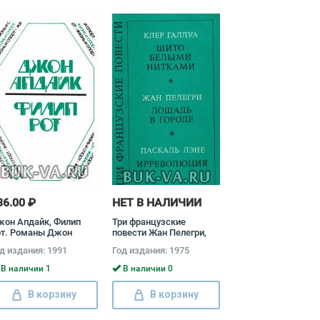
36.00 ₽
НЕТ В НАЛИЧИИ
жон Апдайк, Филип
Три французские
от. Романы Джон
повести Жан Пелегри,
дайк, Александр
Ленина Зонина, Клер
д издания: 1991
Год издания: 1975
лярчик, Филип Рот
Галлуа, Паскаль Лене
В наличии 1
В наличии 0
В корзину
В корзину