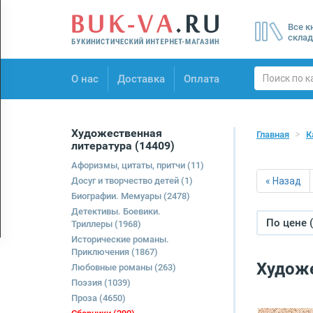
Menu
Все к
×
склад
О нас
О нас
Доставка
Оплата
Доставка
Оплата
Художественная
Главная
К
литература
(14409)
Афоризмы, цитаты, притчи
(11)
Досуг и творчество детей
(1)
« Назад
Биографии. Мемуары
(2478)
Детективы. Боевики.
По цене 
Триллеры
(1968)
Исторические романы.
Приключения
(1867)
Художе
Любовные романы
(263)
Поэзия
(1039)
Проза
(4650)