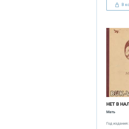
В к
НЕТ В НА
Мать
Год издания: