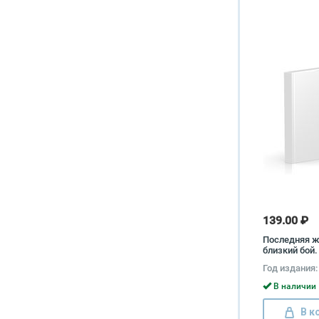
139.00 ₽
Последняя ж
близкий бой.
мглу Мануэл
Год издания:
Рауль Гонсал
Каскорро
В наличии 
В к