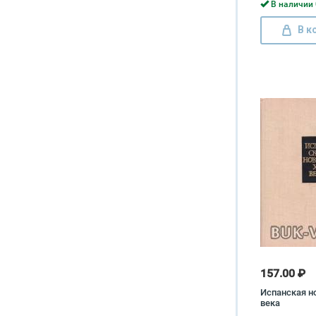
В наличии 
В к
157.00 ₽
Испанская н
века