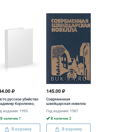
44.00 ₽
145.00 ₽
сто русское убийство
Современная
адимир Короленко,
швейцарская новелла
ан Бунин, Николай
д издания: 1993
Год издания: 1987
сков, Леонид
дреев, Владимир
В наличии 1
В наличии 2
ль, Александр Куприн,
митрий Мамин-
В корзину
В корзину
биряк, Петр