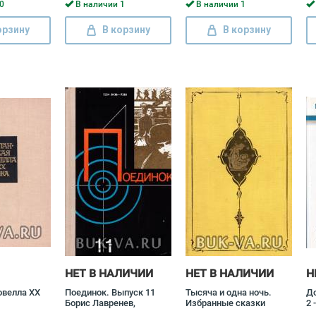
К
0
В наличии 1
В наличии 1
О
орзину
В корзину
В корзину
НЕТ В НАЛИЧИИ
НЕТ В НАЛИЧИИ
Н
овелла XX
Поединок. Выпуск 11
Тысяча и одна ночь.
До
Борис Лавренев,
Избранные сказки
2 
Александр Проханов,
Ж