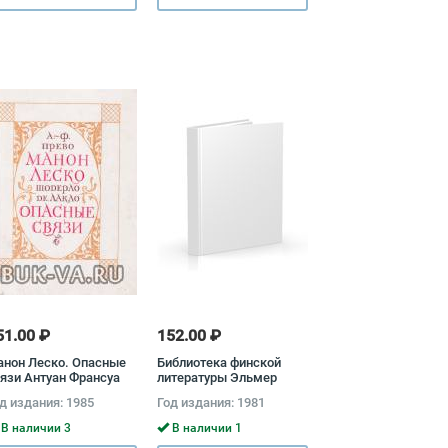
оборыкин
51.00 ₽
152.00 ₽
нон Леско. Опасные
Библиотека финской
язи Антуан Франсуа
литературы Эльмер
ево, Пьер Шодерло де
Диктониус, Айли
д издания: 1985
Год издания: 1981
акло
Нурдгрен, Анна
Бундестам, Кристер
В наличии 3
В наличии 1
Чильман