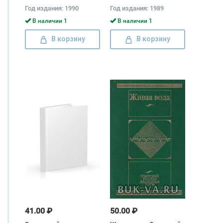
Детство, Пресновские
Год издания: 1990
Год издания: 1989
страницы, Я помню
Николай Кузьмин,
В наличии 1
В наличии 1
Пантелеймон Романов,
Татьяна Луговская, Иван
В корзину
В корзину
Шухов
41.00 ₽
50.00 ₽