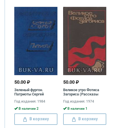
50.00 ₽
50.00 ₽
Зеленый фургон.
Великое утро Фотиса
Патриоты Сергей
Загориса (Рассказы
Диковский, Александр
европейских писателей
Год издания: 1984
Год издания: 1974
Козачинский
о судьбах молодежи во
время второй мировой
В наличии 2
В наличии 1
войны)
В корзину
В корзину