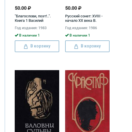
50.00 ₽
50.00 ₽
"Благослови, поэт!..".
Русский сонет: XVIII -
Книга 1 Василий
начало XX века В.
Жуковский, Александр
Совалина, Л. Великанова
Год издания: 1983
Год издания: 1986
Радищев, Михаил
Ломоносов, Денис
В наличии 1
В наличии 1
Давыдов, Константин
Батюшков, Василий
В корзину
В корзину
Тредиаковский