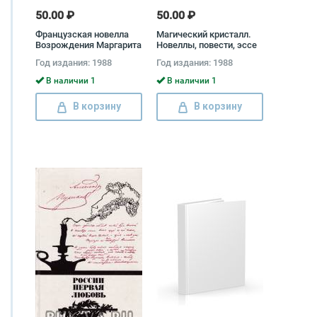
50.00 ₽
50.00 ₽
Французская новелла
Магический кристалл.
Возрождения Маргарита
Новеллы, повести, эссе
Наваррская, Никола Де
писателей ГДР
Год издания: 1988
Год издания: 1988
Труа, Бонавантур
Деперье, Ноэль Дю
В наличии 1
В наличии 1
Файль
В корзину
В корзину