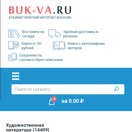
Menu
×
О
Все книги на
Удобная доставка в
нас
складе
регионы
Доставка
Книги от 50
Книги с автографами
рублей
авторов
Оплата
Сохранность
соответствует описанию
0
на
0.00
₽
Художественная
литература
(14409)