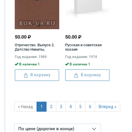
50.00 ₽
50.00 ₽
Отрочество. Выпуск 2.
Русская и советская
Детство Никиты,
поэзия
Курымушка, Бурса
Год издания: 1989
Год издания: 1974
Алексей Толстой,
Михаил Пришвин,
В наличии 1
В наличии 1
Александр Воронский
В корзину
В корзину
« Назад
1
2
3
4
5
6
Вперед »
По цене (дорогие в конце)