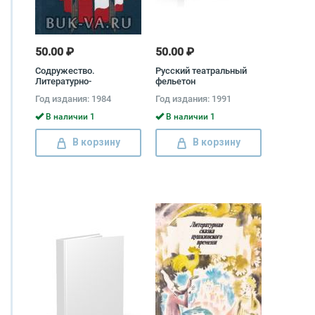
50.00 ₽
50.00 ₽
Содружество.
Русский театральный
Литературно-
фельетон
художественный
Год издания: 1984
Год издания: 1991
альманах
В наличии 1
В наличии 1
В корзину
В корзину