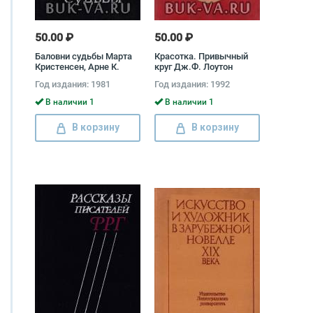
50.00 ₽
50.00 ₽
Баловни судьбы Марта
Красотка. Привычный
Кристенсен, Арне К.
круг Дж.Ф. Лоутон
Блом, Эспен
Год издания: 1981
Год издания: 1992
Ховардсхолм
В наличии 1
В наличии 1
В корзину
В корзину