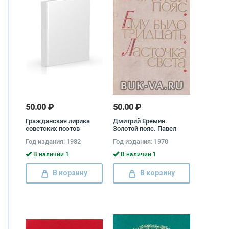
50.00 ₽
50.00 ₽
Гражданская лирика
Дмитрий Еремин.
советских поэтов
Золотой пояс. Павел
Северный. Ему было
Год издания: 1982
Год издания: 1970
тридцать. Шишов
Александр. Ласточка
В наличии 1
В наличии 1
света Дмитрий Еремин,
Павел Северный,
В корзину
В корзину
Александр Шишов