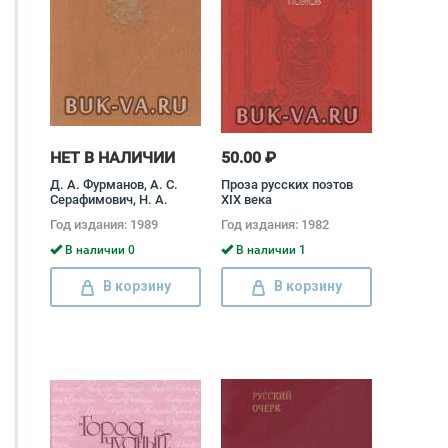
НЕТ В НАЛИЧИИ
50.00 ₽
Д. А. Фурманов, А. С.
Проза русских поэтов
Серафимович, Н. А.
XIX века
Островский. Избранные
Год издания: 1989
Год издания: 1982
сочинения Александр
Серафимович, Дмитрий
В наличии 0
В наличии 1
Фурманов
В корзину
В корзину