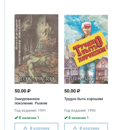
50.00 ₽
50.00 ₽
Замурованное
Трудно быть хорошим
поколение. Рыжие
сестры Франсиско
Год издания: 1991
Год издания: 1990
Гарсия Павон, Мануэль
де Педролу
В наличии 1
В наличии 1
В корзину
В корзину