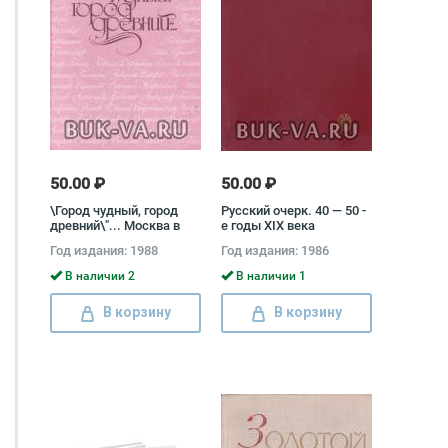
50.00 ₽
50.00 ₽
\Город чудный, город
Русский очерк. 40 — 50 -
древний\"... Москва в
е годы XIX века
русской поэзии XVII -
Год издания: 1988
Год издания: 1986
начала ХХ веков"""
В наличии 2
В наличии 1
В корзину
В корзину