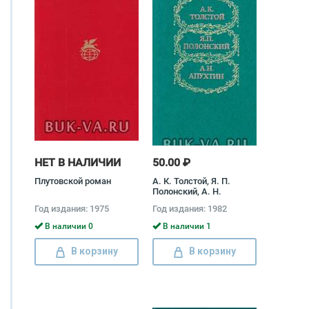
НЕТ В НАЛИЧИИ
50.00 ₽
Плутовской роман
А. К. Толстой, Я. П.
Полонский, А. Н.
Апухтин. Избранное
Год издания: 1975
Год издания: 1982
Алексей Толстой, Яков
Полонский, Алексей
В наличии 0
В наличии 1
Апухтин
В корзину
В корзину