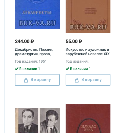
244.00 ₽
55.00 ₽
Декабристы. Поэзия,
Искусство и художник в
драматургия, проза,
зарубежной новелле XIX
публицистика,
века
Год издания: 1951
Год издания:
литературная критика
В наличии 1
В наличии 1
В корзину
В корзину