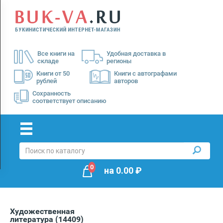
Menu
×
О
Все книги на
Удобная доставка в
нас
складе
регионы
Доставка
Книги от 50
Книги с автографами
рублей
авторов
Оплата
Сохранность
соответствует описанию
0
на
0.00
₽
Художественная
литература
(14409)