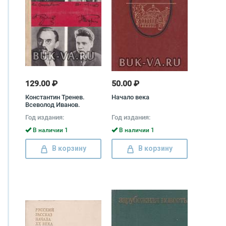
129.00 ₽
50.00 ₽
Константин Тренев.
Начало века
Всеволод Иванов.
Всеволод Вишневский.
Год издания:
Год издания:
Николай Погодин. Пьесы
Всеволод Иванов,
В наличии 1
В наличии 1
Всеволод Вишневский,
Константин Тренев,
В корзину
В корзину
Николай Погодин