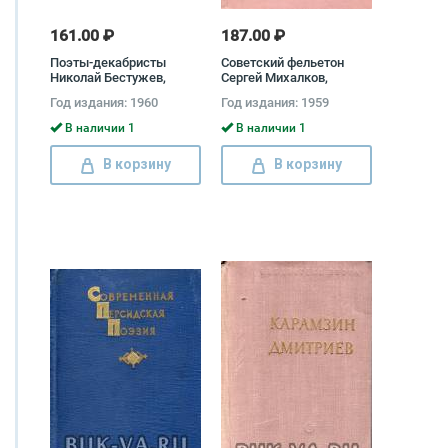
161.00 ₽
187.00 ₽
Поэты-декабристы
Советский фельетон
Николай Бестужев,
Сергей Михалков,
Кондратий Рылеев,
Самуил Маршак, Илья
Год издания: 1960
Год издания: 1959
Гавриил Батеньков
Ильф
В наличии 1
В наличии 1
В корзину
В корзину