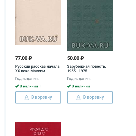
77.00 ₽
50.00 ₽
Русский рассказ начала
Зарубежная повесть.
XX века Максим
1955 - 1975
Горький, Леонид
Год издания:
Год издания:
Андреев, Евгений
Чириков
В наличии 1
В наличии 1
В корзину
В корзину