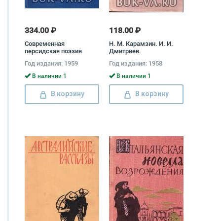
334.00 ₽
118.00 ₽
Современная
Н. М. Карамзин. И. И.
персидская поэзия
Дмитриев.
Абулькасим Лахути,
Стихотворения Николай
Год издания: 1959
Год издания: 1958
Абулькасем Халят,
Карамзин, Иван
Мохаммед Шахрияр
Дмитриев
В наличии 1
В наличии 1
В корзину
В корзину