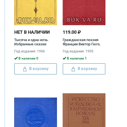
НЕТ В НАЛИЧИИ
119.00 ₽
Тысяча и одна ночь.
Гражданская поэзия
Избранные сказки
Франции Виктор Гюго,
Пьер-Жан Беранже,
Год издания: 1956
Год издания: 1955
Артур Рембо
В наличии 0
В наличии 1
В корзину
В корзину